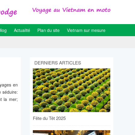
Blog
Actualité
Plan du site
Vietnam sur mesure
DERNIERS ARTICLES
oyages en
e séduire:
t la mer;
Fête du Têt 2025