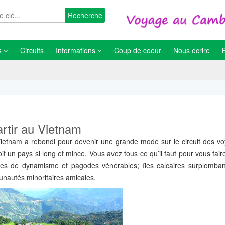
Recherche
s
Circuits
Informations
Coup de coeur
Nous ecrire
rtir au Vietnam
 Vietnam a rebondi pour devenir une grande mode sur le circuit des v
it un pays si long et mince. Vous avez tous ce qu’il faut pour vous fair
ines de dynamisme et pagodes vénérables; îles calcaires surplomban
nautés minoritaires amicales.