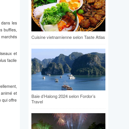
e dans les
s buffles,
s marchés
Cuisine vietnamienne selon Taste Atlas
iseaux et
lus facile
rellement,
r animé et
Baie d’Halong 2024 selon Fordor’s
 qui offre
Travel