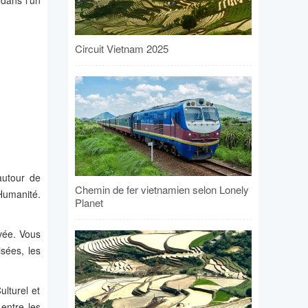
 dans l'un
Circuit Vietnam 2025
autour de
Chemin de fer vietnamien selon Lonely
Humanité.
Planet
vée. Vous
sées, les
lturel et
entre les