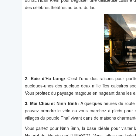
du lac Hoan Kiem pour déguster une délicieuse cuisine de 
des célèbres théâtres au bord du lac.
2. Baie d'Ha Long:
C’est l’une des raisons pour part
quelques-unes des quelque deux mille îles calcaires spec
Vous profitez du paysage magique en nageant dans les e
3. Mai Chau et Ninh Binh:
A quelques heures de route 
pouvez prendre le vélo ou vous marchez à pieds pour ex
villages du peuple Thaï vivant dans de maisons charmantes
Vous partez pour Ninh Binh, la base idéale pour visiter 
Naturel du Monde par l’UNESCO. Vous faites une balade 