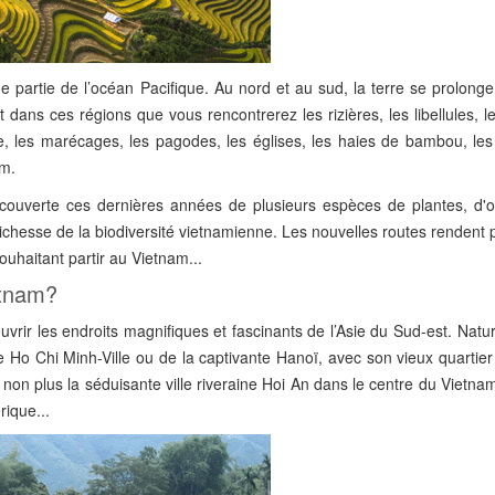
une partie de l’océan Pacifique. Au nord et au sud, la terre se prolong
dans ces régions que vous rencontrerez les rizières, les libellules, le
ue, les marécages, les pagodes, les églises, les haies de bambou, le
am.
couverte ces dernières années de plusieurs espèces de plantes, d'o
hesse de la biodiversité vietnamienne. Les nouvelles routes rendent p
uhaitant partir au Vietnam...
etnam?
rir les endroits magnifiques et fascinants de l’Asie du Sud-est. Natu
e Ho Chi Minh-Ville ou de la captivante Hanoï, avec son vieux quartie
non plus la séduisante ville riveraine Hoi An dans le centre du Vietnam
ique...