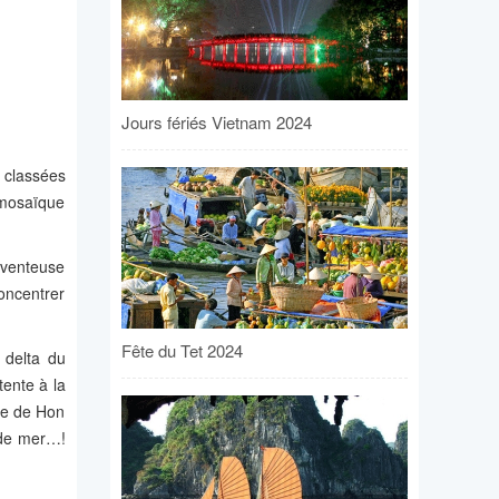
Jours fériés Vietnam 2024
 classées
 mosaïque
e venteuse
oncentrer
Fête du Tet 2024
 delta du
ente à la
ule de Hon
s de mer…!