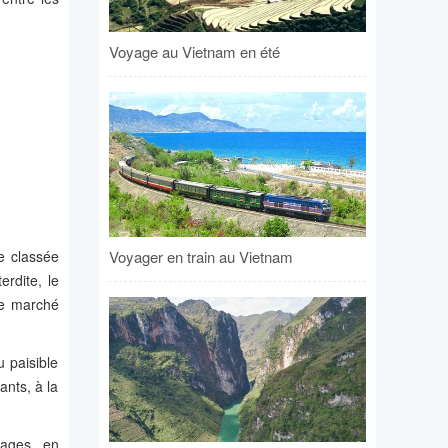
Voyage au Vietnam en été
Voyager en train au Vietnam
ue classée
rdite, le
le marché
 paisible
ants, à la
es ​​​​ en