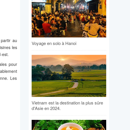
partir au
Voyage en solo à Hanoi
isines les
-est.
ales pour
yablement
onne. Les
Vietnam est la destination la plus sûre
d'Asie en 2024.