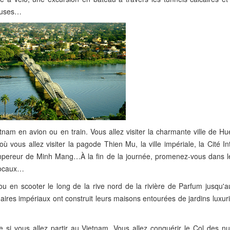
ieuses…
etnam en avion ou en train. Vous allez visiter la charmante ville de H
us allez visiter la pagode Thien Mu, la ville impériale, la Cité Inte
mpereur de Minh Mang…À la fin de la journée, promenez-vous dans 
 locaux…
u en scooter le long de la rive nord de la rivière de Parfum jusqu'au
aires impériaux ont construit leurs maisons entourées de jardins luxuri
 si vous allez partir au Vietnam. Vous allez conquérir le Col des nuag