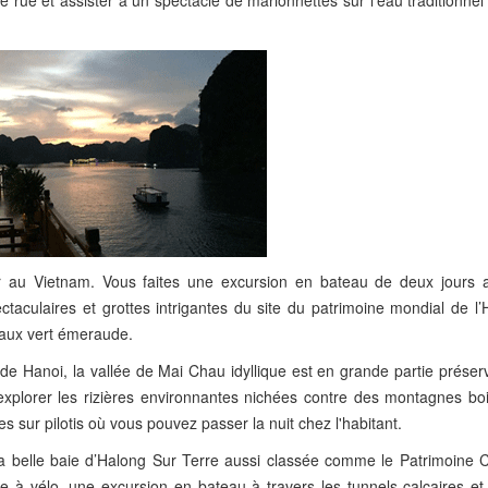
rue et assister à un spectacle de marionnettes sur l'eau traditionnel
ir au Vietnam. Vous faites une excursion en bateau de deux jours 
taculaires et grottes intrigantes du site du patrimoine mondial de l’
aux vert émeraude.
de Hanoi, la vallée de Mai Chau idyllique est en grande partie préser
plorer les rizières environnantes nichées contre des montagnes boi
 sur pilotis où vous pouvez passer la nuit chez l'habitant.
la belle baie d’Halong Sur Terre aussi classée comme le Patrimoine Cu
à vélo, une excursion en bateau à travers les tunnels calcaires et 