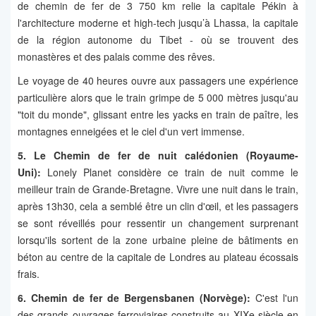
de chemin de fer de 3 750 km relie la capitale Pékin à
l'architecture moderne et high-tech jusqu’à Lhassa, la capitale
de la région autonome du Tibet - où se trouvent des
monastères et des palais comme des rêves.
Le voyage de 40 heures ouvre aux passagers une expérience
particulière alors que le train grimpe de 5 000 mètres jusqu'au
"toit du monde", glissant entre les yacks en train de paître, les
montagnes enneigées et le ciel d'un vert immense.
5. Le Chemin de fer de nuit calédonien (Royaume-
Uni):
Lonely Planet considère ce train de nuit comme le
meilleur train de Grande-Bretagne. Vivre une nuit dans le train,
après 13h30, cela a semblé être un clin d'œil, et les passagers
se sont réveillés pour ressentir un changement surprenant
lorsqu'ils sortent de la zone urbaine pleine de bâtiments en
béton au centre de la capitale de Londres au plateau écossais
frais.
6. Chemin de fer de Bergensbanen (Norvège):
C'est l'un
des grands ouvrages ferroviaires construits au XIXe siècle en