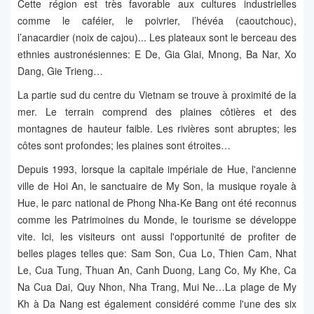
Cette région est très favorable aux cultures industrielles
comme le caféier, le poivrier, l’hévéa (caoutchouc),
l’anacardier (noix de cajou)... Les plateaux sont le berceau des
ethnies austronésiennes: E De, Gia Glai, Mnong, Ba Nar, Xo
Dang, Gie Trieng…
La partie sud du centre du Vietnam se trouve à proximité de la
mer. Le terrain comprend des plaines côtières et des
montagnes de hauteur faible. Les rivières sont abruptes; les
côtes sont profondes; les plaines sont étroites…
Depuis 1993, lorsque la capitale impériale de Hue, l'ancienne
ville de Hoi An, le sanctuaire de My Son, la musique royale à
Hue, le parc national de Phong Nha-Ke Bang ont été reconnus
comme les Patrimoines du Monde, le tourisme se développe
vite. Ici, les visiteurs ont aussi l'opportunité de profiter de
belles plages telles que: Sam Son, Cua Lo, Thien Cam, Nhat
Le, Cua Tung, Thuan An, Canh Duong, Lang Co, My Khe, Ca
Na Cua Dai, Quy Nhon, Nha Trang, Mui Ne…La plage de My
Kh à Da Nang est également considéré comme l'une des six