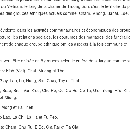
u Vietnam, le long de la chaîne de Truong Son, c’est le territoire du 
tres des groupes ethniques actuels comme: Cham, Mnong, Banar, Ede,
rès évidente dans les activités communautaires et économiques des grou
cture, les relations sociales, les coutumes des mariages, des funéraille
tissement de chaque groupe ethnique ont les aspects à la fois communs et
vent être divisée en 8 groupes selon le critère de la langue comme su
s: Kinh (Viet), Chut, Muong et Tho.
Giay, Lao, Lu, Nung, San Chay, Tay et Thai.
 Brau, Bru - Van Kieu, Cho Ro, Co, Co Ho, Co Tu, Gie Trieng, Hre, Kh
t Xtieng.
, Mong et Pa Then.
o Lao, La Chi, La Ha et Pu Peo.
s: Cham, Chu Ru, E De, Gia Rai et Ra Glai.