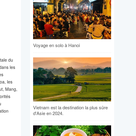
Voyage en solo à Hanoi
tale du
dans les
es
oa, les
ut, Mang,
orités
u
Vietnam est la destination la plus sûre
ation
d'Asie en 2024.