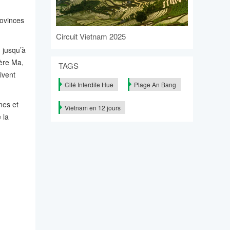
rovinces
Circuit Vietnam 2025
 jusqu’à
ière Ma,
TAGS
ivent
Cité Interdite Hue
Plage An Bang
nes et
Vietnam en 12 jours
 la