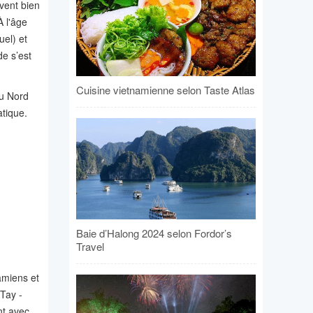
vent bien
À l'âge
uel) et
de s’est
Cuisine vietnamienne selon Taste Atlas
du Nord
atique.
Baie d’Halong 2024 selon Fordor’s
Travel
amiens et
 Tay -
nt avec