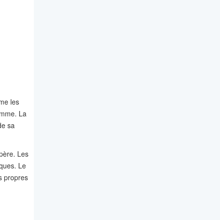
me les
femme. La
de sa
 père. Les
iques. Le
es propres