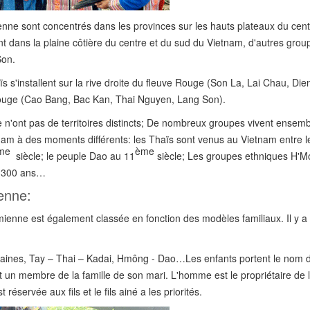
ienne sont concentrés dans les provinces sur les hauts plateaux du cent
t dans la plaine côtière du centre et du sud du Vietnam, d'autres grou
Son.
s s'installent sur la rive droite du fleuve Rouge (Son La, Lai Chau, Die
 Rouge (Cao Bang, Bac Kan, Thai Nguyen, Lang Son).
 n'ont pas de territoires distincts; De nombreux groupes vivent ensemb
tnam à des moments différents: les Thaïs sont venus au Vietnam entre 
me
ème
siècle; le peuple Dao au 11
siècle; Les groupes ethniques H'
on 300 ans…
ienne:
amienne est également classée en fonction des modèles familiaux. Il y a 
étaines, Tay – Thai – Kadai, Hmông - Dao…Les enfants portent le nom 
t un membre de la famille de son mari. L'homme est le propriétaire de l
 réservée aux fils et le fils ainé a les priorités.