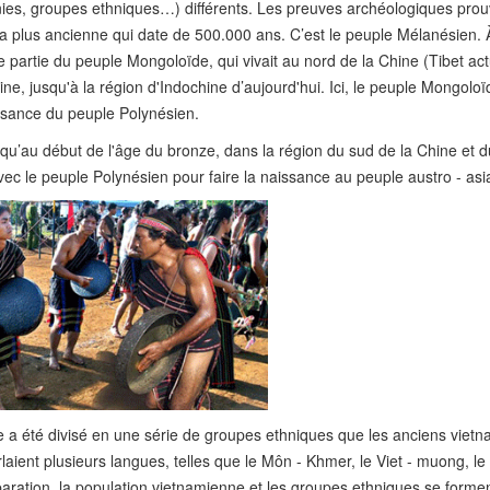
es, groupes ethniques…) différents. Les preuves archéologiques prou
 la plus ancienne qui date de 500.000 ans. C’est le peuple Mélanésien. 
ne partie du peuple Mongoloïde, qui vivait au nord de la Chine (Tibet act
ine, jusqu'à la région d'Indochine d’aujourd'hui. Ici, le peuple Mongoloï
ssance du peuple Polynésien.
squ’au début de l'âge du bronze, dans la région du sud de la Chine et 
ec le peuple Polynésien pour faire la naissance au peuple austro - asi
e a été divisé en une série de groupes ethniques que les anciens vietn
rlaient plusieurs langues, telles que le Môn - Khmer, le Viet - muong, le
ration, la population vietnamienne et les groupes ethniques se forme