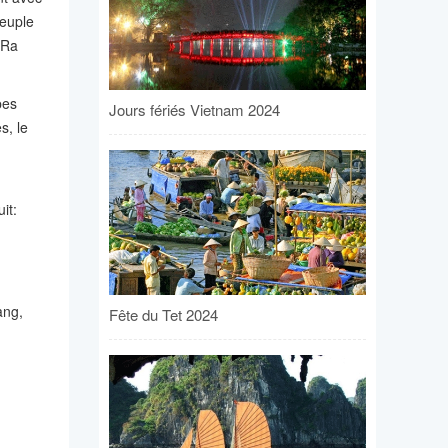
peuple
 Ra
pes
Jours fériés Vietnam 2024
s, le
it:
ang,
Fête du Tet 2024