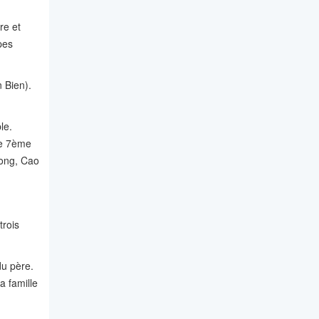
re et
pes
n Bien).
le.
le 7ème
Mong, Cao
trois
du père.
a famille