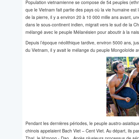
Population vietnamienne se compose de 54 peuples (ethni
que le Vietnam fait partie des pays où la vie humaine est
de la pierre, il y a environ 20 à 10 000 mille ans avant, u
dans le sous-continent indien, migrait vers le sud de la Ch
mélangé avec le peuple Mélanésien pour aboutir à la nai
Depuis l’époque néolithique tardive, environ 5000 ans, ju
du Vietnam, il y avait le mélange du peuple Mongoloïde av
Pendant les dernières périodes, le peuple austro-asiatiqu
chinois appelaient Bach Viet – Cent Viet. Au départ, ils pa
Thaï, le H'mong - Dao…Après plusieurs processus de sépa