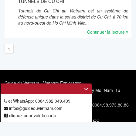
TUNNELS DE CU CHI
Tunnels de Cu Chi au Vietnam est un système de
défense unique dans le sol au district de Cu Chi, à 70 km
au nord-ouest de Ho Chi Minh Ville...
Continuer la lecture
1
Guide du Vietnam - Vietnam Exploration
Siège social: 11/67, allée 6, rue Mieu Nha, Tay Mo, Nam Tu
Liem, Hanoi, Vietnam
et WhatsApp: 0084.982.049.409
Téléphone et WhatsApp: 0084.982.049.409 - 0084.98.973.80.86
infos@guideduvietnam.com
cliquez pour voir la carte
VOUS ABONNER POUR NOS ARTICLES
Vous