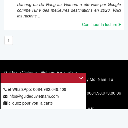
Danang ou Da Nang au Vietnam a été voté par Google
comme l’une des meilleures destinations en 2020. Voici
les raisons…
Continuer la lecture
1
Guide du Vietnam - Vietnam Exploration
Siège social: 11/67, allée 6, rue Mieu Nha, Tay Mo, Nam Tu
Liem, Hanoi, Vietnam
et WhatsApp: 0084.982.049.409
Téléphone et WhatsApp: 0084.982.049.409 - 0084.98.973.80.86
infos@guideduvietnam.com
cliquez pour voir la carte
VOUS ABONNER POUR NOS ARTICLES
Vous
abonner