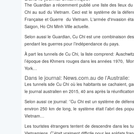
The Guardian a récemment publié une liste des lieux du 
Chi au sud du Vietnam. Ceci est le système de la défen
Française et Guerre du Vietnam. L'armée d'invasion étai
Saigon, Ho Chi Minh Ville actuelle.
Selon aussi le Guardian, Cu Chi est une combinaison des v
pendant les guerres pour l’indépendance du pays.
À part les tunnels de Cu Chi, la liste comprend: Ausch
l’époque des Khmers rouges dans les années 1970, Mon
York…
Dans le journal: News.com.au de l’Australie:
Les tunnels sde Cu Chi où les habitants se cachaient, 
le journal australien en 2015, 40 ans après la réunificati
Selon aussi ce journal: ‘’Cu Chi est un système de défens
environ 250 km de long, le système était l’abri des popul
Vietnam…
Les touristes étrangers tentent de descendre dans les tun
Vietnamiens. C’était vraiment difficile pour les soldats fr