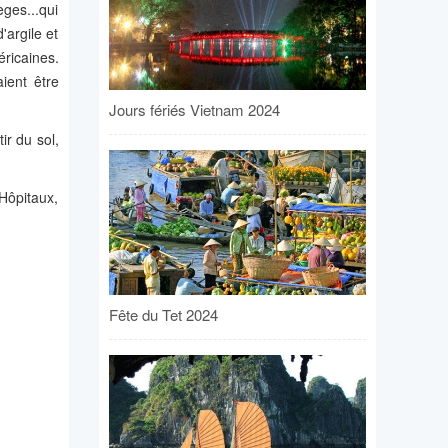
ges...qui
'argile et
éricaines.
ient être
Jours fériés Vietnam 2024
ir du sol,
Hôpitaux,
Fête du Tet 2024