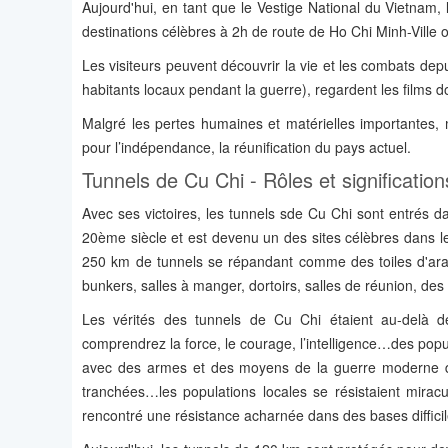
Aujourd'hui, en tant que le Vestige National du Vietnam
destinations célèbres à 2h de route de Ho Chi Minh-Ville 
Les visiteurs peuvent découvrir la vie et les combats dep
habitants locaux pendant la guerre), regardent les films d
Malgré les pertes humaines et matérielles importantes,
pour l’indépendance, la réunification du pays actuel.
Tunnels de Cu Chi - Rôles et significations
Avec ses victoires, les tunnels sde Cu Chi sont entrés 
20ème siècle et est devenu un des sites célèbres dans 
250 km de tunnels se répandant comme des toiles d'arai
bunkers, salles à manger, dortoirs, salles de réunion, des
Les vérités des tunnels de Cu Chi étaient au-delà de
comprendrez la force, le courage, l’intelligence…des pop
avec des armes et des moyens de la guerre moderne de q
tranchées…les populations locales se résistaient mirac
rencontré une résistance acharnée dans des bases difficil