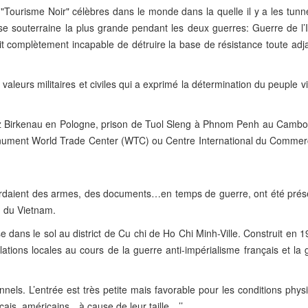
"Tourisme Noir" célèbres dans le monde dans la quelle il y a les tunn
se souterraine la plus grande pendant les deux guerres: Guerre de l’
t complètement incapable de détruire la base de résistance toute adj
aleurs militaires et civiles qui a exprimé la détermination du peuple 
witz Birkenau en Pologne, prison de Tuol Sleng à Phnom Penh au Camb
ument World Trade Center (WTC) ou Centre International du Comme
gardaient des armes, des documents…en temps de guerre, ont été prés
on du Vietnam.
e dans le sol au district de Cu chi de Ho Chi Minh-Ville. Construit en 
ations locales au cours de la guerre anti-impérialisme français et la
nels. L’entrée est très petite mais favorable pour les conditions phy
ançais, américains…à cause de leur taille…’’.