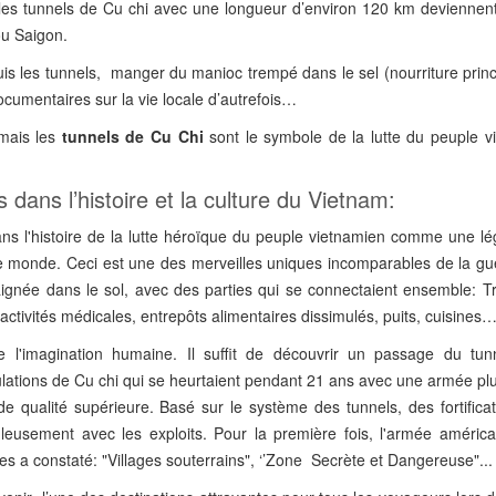
, les tunnels de Cu chi avec une longueur d’environ 120 km deviennen
ou Saigon.
uis les tunnels, manger du manioc trempé dans le sel (nourriture prin
ocumentaires sur la vie locale d’autrefois…
 mais les
tunnels de Cu Chi
sont le symbole de la lutte du peuple v
 dans l’histoire et la culture du Vietnam:
dans l'histoire de la lutte héroïque du peuple vietnamien comme une l
le monde. Ceci est une des merveilles uniques incomparables de la gu
gnée dans le sol, avec des parties qui se connectaient ensemble: T
 activités médicales, entrepôts alimentaires dissimulés, puits, cuisines
 l'imagination humaine. Il suffit de découvrir un passage du tun
ulations de Cu chi qui se heurtaient pendant 21 ans avec une armée pl
ualité supérieure. Basé sur le système des tunnels, des fortificat
uleusement avec les exploits. Pour la première fois, l'armée américa
es a constaté: "Villages souterrains", ‘’Zone Secrète et Dangereuse"...