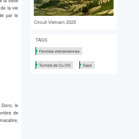
 la visite
de la vie
dé par le
Circuit Vietnam 2025
TAGS
Femmes vietnamiennes
Tunnels de Cu Chi
Sapa
 Donc, le
nombre de
 macabre,