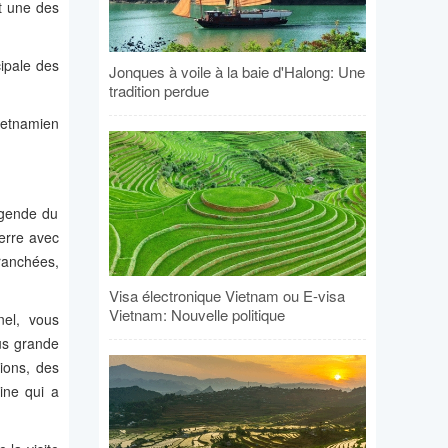
t une des
cipale des
Jonques à voile à la baie d'Halong: Une
tradition perdue
ietnamien
égende du
erre avec
ranchées,
…
Visa électronique Vietnam ou E-visa
Vietnam: Nouvelle politique
nel, vous
us grande
ions, des
ine qui a