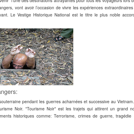
enir l’une des destinations attrayantes pour tous les voyageurs lors de
gers, vont avoir l’occasion de vivre les expériences extraordinaires 
ant. Le Vestige Historique National est le titre le plus noble accor
angers:
souterraine pendant les guerres acharnées et successive au Vietnam.
urisme Noir. "Tourisme Noir" est les trajets qui attirent un grand 
nements historiques comme: Terrorisme, crimes de guerre, tragédie