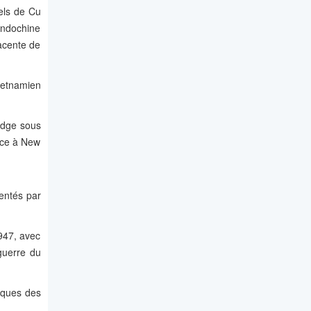
els de Cu
Indochine
acente de
vietnamien
odge sous
rce à New
entés par
1947, avec
 guerre du
siques des