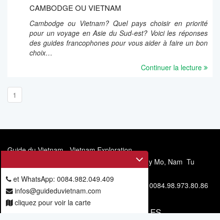
CAMBODGE OU VIETNAM
Cambodge ou Vietnam? Quel pays choisir en priorité
pour un voyage en Asie du Sud-est? Voici les réponses
des guides francophones pour vous aider à faire un bon
choix…
Continuer la lecture
1
Guide du Vietnam - Vietnam Exploration
Siège social: 11/67, allée 6, rue Mieu Nha, Tay Mo, Nam Tu
Liem, Hanoi, Vietnam
et WhatsApp: 0084.982.049.409
Téléphone et WhatsApp: 0084.982.049.409 - 0084.98.973.80.86
infos@guideduvietnam.com
cliquez pour voir la carte
VOUS ABONNER POUR NOS ARTICLES