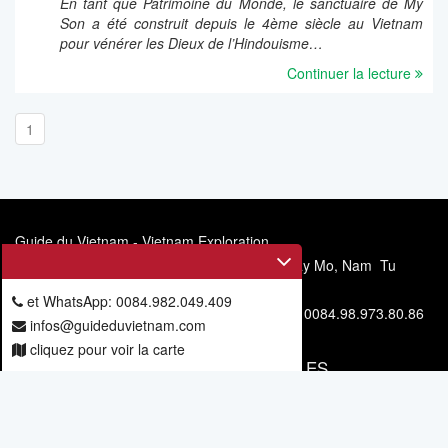
En tant que Patrimoine du Monde, le sanctuaire de My
Son a été construit depuis le 4ème siècle au Vietnam
pour vénérer les Dieux de l’Hindouisme…
Continuer la lecture
1
Guide du Vietnam - Vietnam Exploration
Siège social: 11/67, allée 6, rue Mieu Nha, Tay Mo, Nam Tu
Liem, Hanoi, Vietnam
et WhatsApp: 0084.982.049.409
Téléphone et WhatsApp: 0084.982.049.409 - 0084.98.973.80.86
infos@guideduvietnam.com
cliquez pour voir la carte
VOUS ABONNER POUR NOS ARTICLES
Vous
abonner