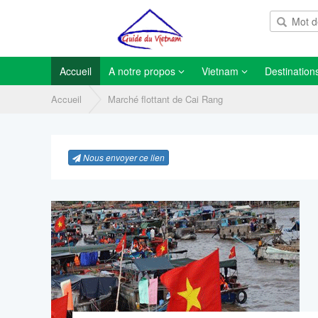
Accueil
A notre propos
Vietnam
Destination
Accueil
Marché flottant de Cai Rang
Nous envoyer ce lien