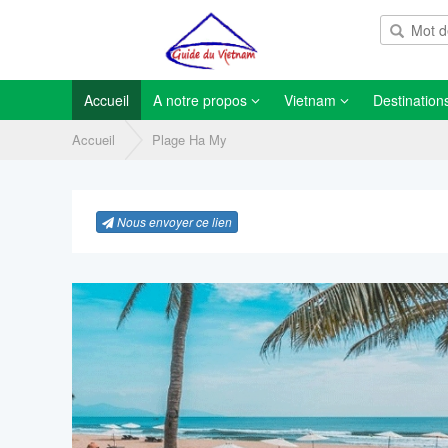
Accueil
A notre propos
Vietnam
Destination
Accueil
Plage Ha My
Nous envoyer ce lien