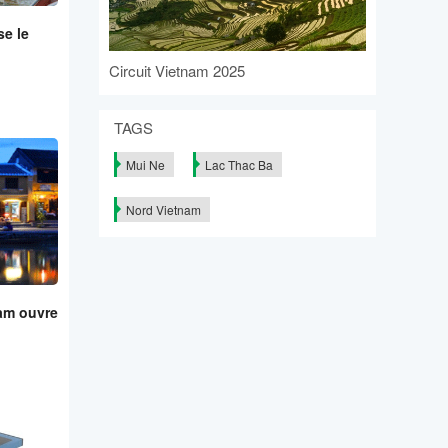
se le
Circuit Vietnam 2025
TAGS
Mui Ne
Lac Thac Ba
Nord Vietnam
nam ouvre