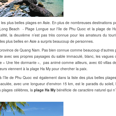
es plus belles plages en Asie. En plus de nombreuses destinations po
s Long Beach - Plage Longue sur l'île de Phu Quoc et la plage de H
lité, la deuxième n’est pas très connue pour les amateurs du tour
des plus belles en Asie a surpris beaucoup de personnes.
 la province de Quang Nam. Pas bien connue comme beaucoup d'autres 
nte avec ses propres paysages du sable immaculé, blanc, les vagues 
me « Une fée dormante », pas animé comme ailleurs, avec 60 villas de
teurs viennent à la plage Ha My pour chercher la paix.
l’île de Phu Quoc est également dans la liste des plus belles plages
aculée, avec une longueur d'environ 15 km, est le paradis du soleil, 
s plages célèbres, la
plage Ha My
bénéficie de caractère naturel qui n