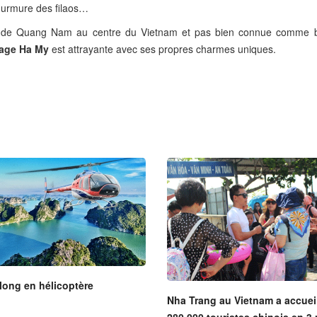
e murmure des filaos…
e de Quang Nam au centre du Vietnam et pas bien connue comme 
lage Ha My
est attrayante avec ses propres charmes uniques.
long en hélicoptère
Nha Trang au Vietnam a accueil
280.000 touristes chinois en 3