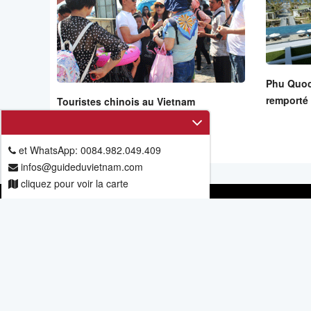
Phu Quoc
remporté 
Touristes chinois au Vietnam
et WhatsApp: 0084.982.049.409
infos@guideduvietnam.com
cliquez pour voir la carte
Guide du Vietnam - Vietnam Exploration
Siège social: 11/67, allée 6, rue Mieu Nha, Tay Mo, Nam T
Téléphone et WhatsApp: 0084.982.049.409 - 0084.98.973.