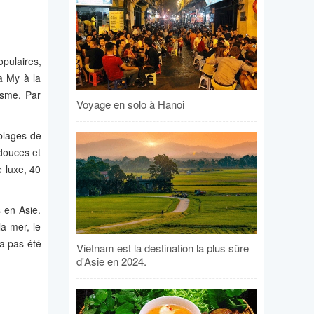
pulaires,
a My à la
isme. Par
Voyage en solo à Hanoi
plages de
douces et
 luxe, 40
 en Asie.
la mer, le
’a pas été
Vietnam est la destination la plus sûre
d'Asie en 2024.