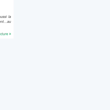
ussi la
ment…au
ecture