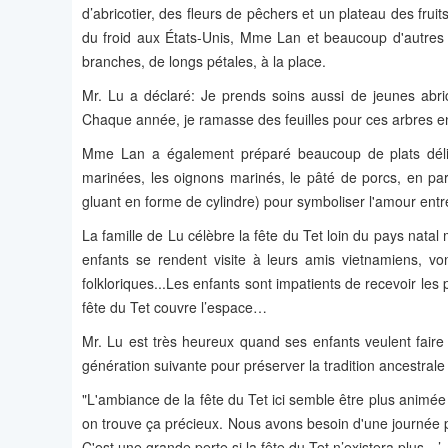
d’abricotier, des fleurs de pêchers et un plateau des frui
du froid aux États-Unis, Mme Lan et beaucoup d'autres Vi
branches, de longs pétales, à la place.
Mr. Lu a déclaré: Je prends soins aussi de jeunes abric
Chaque année, je ramasse des feuilles pour ces arbres e
Mme Lan a également préparé beaucoup de plats délici
marinées, les oignons marinés, le pâté de porcs, en part
gluant en forme de cylindre) pour symboliser l'amour ent
La famille de Lu célèbre la fête du Tet loin du pays nata
enfants se rendent visite à leurs amis vietnamiens, vo
folkloriques...Les enfants sont impatients de recevoir le
fête du Tet couvre l’espace…
Mr. Lu est très heureux quand ses enfants veulent faire 
génération suivante pour préserver la tradition ancestrale
"L'ambiance de la fête du Tet ici semble être plus animée
on trouve ça précieux. Nous avons besoin d'une journée
C'est une grande perte si la fête du Tet n’existera plus…’.