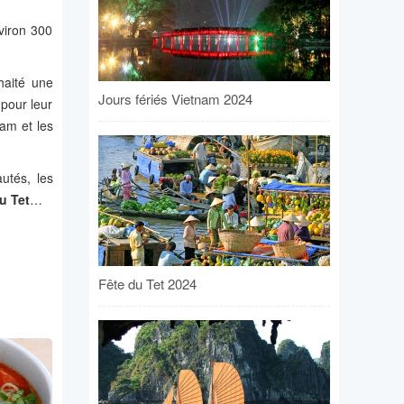
viron 300
haité une
Jours fériés Vietnam 2024
pour leur
nam et les
utés, les
u Tet
…
Fête du Tet 2024