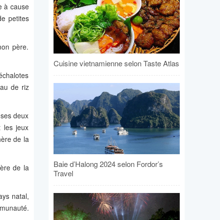
re à cause
e petites
mon père.
Cuisine vietnamienne selon Taste Atlas
échalotes
au de riz
t ses deux
 les jeux
hère de la
Baie d’Halong 2024 selon Fordor’s
ère de la
Travel
ays natal,
mmunauté.