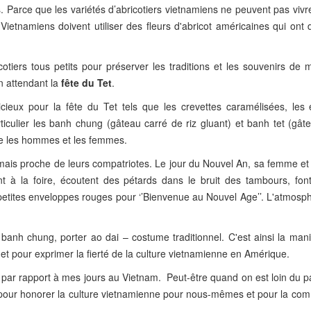
ts. Parce que les variétés d’abricotiers vietnamiens ne peuvent pas viv
etnamiens doivent utiliser des fleurs d'abricot américaines qui ont d
otiers tous petits pour préserver les traditions et les souvenirs de 
n attendant la
fête du Tet
.
eux pour la fête du Tet tels que les crevettes caramélisées, les 
iculier les banh chung (gâteau carré de riz gluant) et banh tet (gâte
re les hommes et les femmes.
l mais proche de leurs compatriotes. Le jour du Nouvel An, sa femme e
nt à la foire, écoutent des pétards dans le bruit des tambours, font
s petites enveloppes rouges pour ‘’Bienvenue au Nouvel Age’’. L'atmosp
banh chung, porter ao dai – costume traditionnel. C'est ainsi la mani
 et pour exprimer la fierté de la culture vietnamienne en Amérique.
 par rapport à mes jours au Vietnam. Peut-être quand on est loin du p
 pour honorer la culture vietnamienne pour nous-mêmes et pour la co