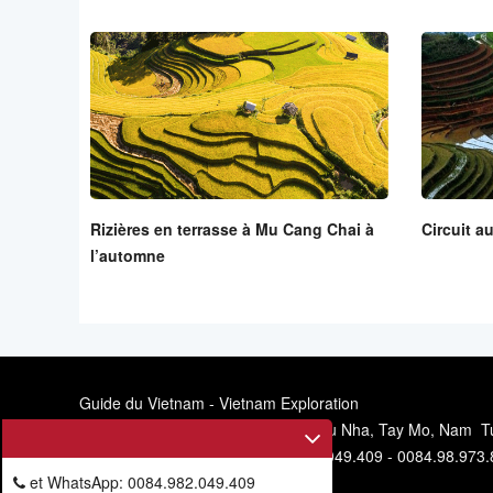
Rizières en terrasse à Mu Cang Chai à
Circuit a
l’automne
Guide du Vietnam - Vietnam Exploration
Siège social: 11/67, allée 6, rue Mieu Nha, Tay Mo, Nam T
Téléphone et WhatsApp: 0084.982.049.409 - 0084.98.973.
et WhatsApp: 0084.982.049.409