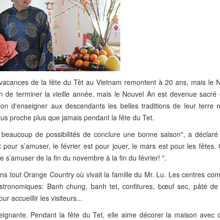
s vacances de la fête du Têt au Vietnam remontent à 20 ans, mais le 
on de terminer la vieille année, mais le Nouvel An est devenue sacré 
ion d'enseigner aux descendants les belles traditions de leur terre n
us proche plus que jamais pendant la fête du Tet.
beaucoup de possibilités de conclure une bonne saison", a déclaré
pour s’amuser, le février est pour jouer, le mars est pour les fêtes.
’amuser de la fin du novembre à la fin du février! ".
dans tout Orange Country où vivait la famille du Mr. Lu. Les centres c
 gastronomiques: Banh chung, banh tet, confitures, bœuf sec, pâté de 
 accueillir les visiteurs...
nante. Pendant la fête du Tet, elle aime décorer la maison avec d