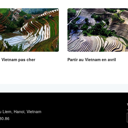
u Vietnam pas cher
Partir au Vietnam en avril
u Liem, Hanoi, Vietnam
80.86