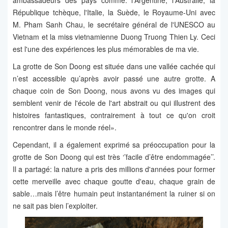
ambassadeurs des pays comme: l'Argentine, l'Australie, la
République tchèque, l'Italie, la Suède, le Royaume-Uni avec
M. Pham Sanh Chau, le secrétaire général de l'UNESCO au
Vietnam et la miss vietnamienne Duong Truong Thien Ly. Ceci
est l'une des expériences les plus mémorables de ma vie.
La grotte de Son Doong est située dans une vallée cachée qui
n’est accessible qu’après avoir passé une autre grotte. A
chaque coin de Son Doong, nous avons vu des images qui
semblent venir de l'école de l'art abstrait ou qui illustrent des
histoires fantastiques, contrairement à tout ce qu'on croit
rencontrer dans le monde réel».
Cependant, il a également exprimé sa préoccupation pour la
grotte de Son Doong qui est très ‘’facile d’être endommagée’’.
Il a partagé: la nature a pris des millions d'années pour former
cette merveille avec chaque goutte d'eau, chaque grain de
sable…mais l’être humain peut instantanément la ruiner si on
ne sait pas bien l’exploiter.