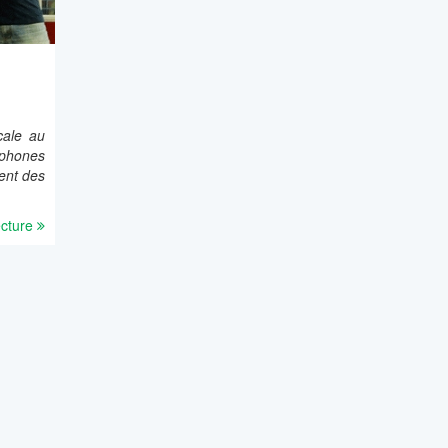
cale au
ophones
ent des
ecture