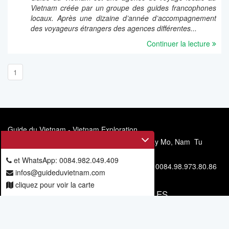
Vietnam créée par un groupe des guides francophones
locaux. Après une dizaine d’année d’accompagnement
des voyageurs étrangers des agences différentes...
Continuer la lecture
1
Guide du Vietnam - Vietnam Exploration
Siège social: 11/67, allée 6, rue Mieu Nha, Tay Mo, Nam Tu
Liem, Hanoi, Vietnam
et WhatsApp: 0084.982.049.409
Téléphone et WhatsApp: 0084.982.049.409 - 0084.98.973.80.86
infos@guideduvietnam.com
cliquez pour voir la carte
VOUS ABONNER POUR NOS ARTICLES
Vous
abonner