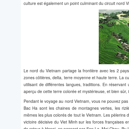
culture est également un point culminant du circuit nord 
Le nord du Vietnam partage la frontière avec les 2 pays
zones côtières, delta, terre moyenne et haute terre. La cul
utilisant de différentes langues, traditions. En réserva
aperçu de cette terre colorée et mystérieuse, et bien sûr, 
Pendant le voyage au nord Vietnam, vous ne pouvez pas pa
Bac Ha sont les chaines de montagnes vertes, les riziè
mêmes les plus colorés de tout le Vietnam. Les pèlerins d’
victoire décisive du Viet Minh sur les forces françaises
de retour à Hanoi, en passant par Son La, Mai Chau, P