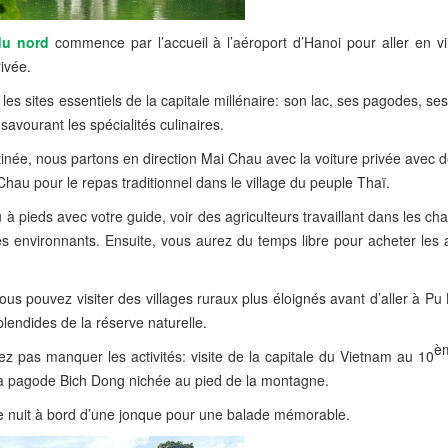
du nord
commence par l’accueil à l’aéroport d’Hanoi pour aller en vil
rivée.
er les sites essentiels de la capitale millénaire: son lac, ses pagodes, s
 savourant les spécialités culinaires.
tinée, nous partons en direction Mai Chau avec la voiture privée avec 
hau pour le repas traditionnel dans le village du peuple Thaï.
 à pieds avec votre guide, voir des agriculteurs travaillant dans les c
ibles environnants. Ensuite, vous aurez du temps libre pour acheter les 
ous pouvez visiter des villages ruraux plus éloignés avant d’aller à P
endides de la réserve naturelle.
è
z pas manquer les activités: visite de la capitale du Vietnam au 10
 la pagode Bich Dong nichée au pied de la montagne.
e nuit à bord d’une jonque pour une balade mémorable.