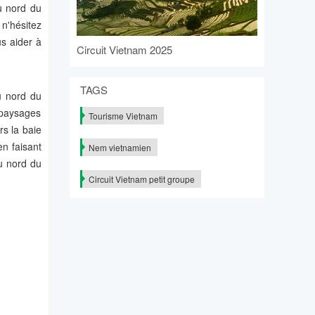
du nord du
 n'hésitez
us aider à
Circuit Vietnam 2025
TAGS
u nord du
 paysages
Tourisme Vietnam
rs la baie
en faisant
Nem vietnamien
du nord du
Circuit Vietnam petit groupe