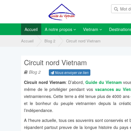
Accueil
A notre propos
Vietnam
Destination
Accueil
Blog 2
Circuit nord Vietnam
Circuit nord Vietnam
Blog 2
Nous envoyer ce lien
C
ircuit nord Vietnam
: D’abord,
Guide du Vietnam
vous
même de le privilégier pendant vos
vacances au Vie
vietnamiennes. Cette terre a été tenue plus de 4000 ans da
et le bonheur du peuple vietnamien depuis la créatio
l’indépendance.
A l'heure actuelle, tous ces souvenirs sont conservés et 
répandent partout preuve de la longue histoire du pays et