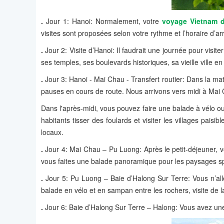
.
Jour 1: Hanoi: Normalement, votre
voyage Vietnam 
visites sont proposées selon votre rythme et l’horaire d’ar
.
Jour 2: Visite d’Hanoi: Il faudrait une journée pour visit
ses temples, ses boulevards historiques, sa vieille ville en
.
Jour 3: Hanoi - Mai Chau - Transfert routier: Dans la ma
pauses en cours de route. Nous arrivons vers midi à Mai C
Dans l'après-midi, vous pouvez faire une balade à vélo ou
habitants tisser des foulards et visiter les villages pais
locaux.
.
Jour 4: Mai Chau – Pu Luong: Après le petit-déjeuner, v
vous faites une balade panoramique pour les paysages spl
.
Jour 5: Pu Luong – Baie d’Halong Sur Terre: Vous n’alle
balade en vélo et en sampan entre les rochers, visite de
.
Jour 6: Baie d’Halong Sur Terre – Halong: Vous avez un