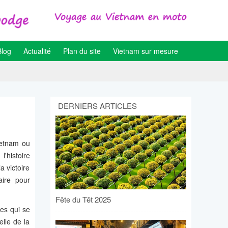
Blog
Actualité
Plan du site
Vietnam sur mesure
DERNIERS ARTICLES
ietnam ou
'histoire
a victoire
aire pour
Fête du Têt 2025
ées qui se
elle de la