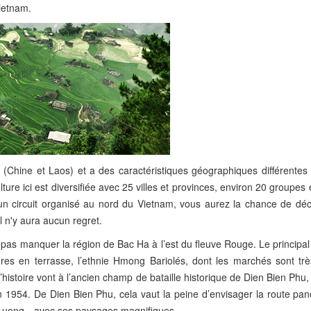
Vietnam.
 (Chine et Laos) et a des caractéristiques géographiques différentes
ture ici est diversifiée avec 25 villes et provinces, environ 20 groupes
nt un circuit organisé au nord du Vietnam, vous aurez la chance de dé
il n'y aura aucun regret.
s manquer la région de Bac Ha à l’est du fleuve Rouge. Le principal a
res en terrasse, l’ethnie Hmong Bariolés, dont les marchés sont trè
histoire vont à l’ancien champ de bataille historique de Dien Bien Phu, 
 en 1954. De Dien Bien Phu, cela vaut la peine d’envisager la route p
u Luong…avec ses paysages magnifiques.