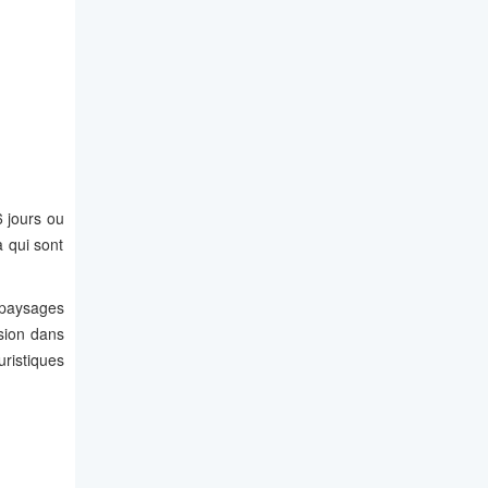
6 jours ou
 qui sont
 paysages
rsion dans
uristiques