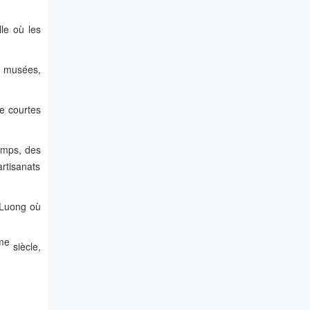
le où les
es musées,
de courtes
hamps, des
artisanats
u Luong où
me
siècle,