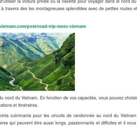
'utiliser la voiture privée ou la navette pour voyager dans le nord d
o à travers des les montagneuses splendides avec de petites routes et
vietnam.com/post/road-trip-moto-vietnam
 du nord du Vietnam. En fonction de vos capacités, vous pouvez choisir 
ations et itinéraires.
ints culminants pour les circuits de randonnée au nord du Vietnam 
aires qui peuvent être aussi longs, passionnants et difficiles et il vou