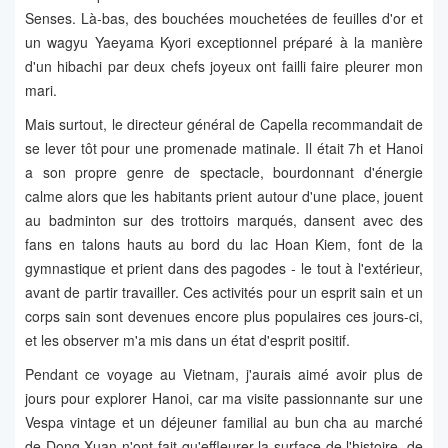
Senses. Là-bas, des bouchées mouchetées de feuilles d'or et
un wagyu Yaeyama Kyori exceptionnel préparé à la manière
d'un hibachi par deux chefs joyeux ont failli faire pleurer mon
mari.
Mais surtout, le directeur général de Capella recommandait de
se lever tôt pour une promenade matinale. Il était 7h et Hanoi
a son propre genre de spectacle, bourdonnant d'énergie
calme alors que les habitants prient autour d'une place, jouent
au badminton sur des trottoirs marqués, dansent avec des
fans en talons hauts au bord du lac Hoan Kiem, font de la
gymnastique et prient dans des pagodes - le tout à l'extérieur,
avant de partir travailler. Ces activités pour un esprit sain et un
corps sain sont devenues encore plus populaires ces jours-ci,
et les observer m'a mis dans un état d'esprit positif.
Pendant ce voyage au Vietnam, j'aurais aimé avoir plus de
jours pour explorer Hanoi, car ma visite passionnante sur une
Vespa vintage et un déjeuner familial au bun cha au marché
de Dong Xuan n'ont fait qu'effleurer la surface de l'histoire, de