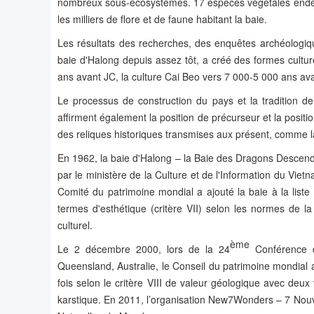
nombreux sous-écosystèmes. 17 espèces végétales endé
les milliers de flore et de faune habitant la baie.
Les résultats des recherches, des enquêtes archéologiqu
baie d'Halong depuis assez tôt, a créé des formes cultu
ans avant JC, la culture Cai Beo vers 7 000-5 000 ans avan
Le processus de construction du pays et la tradition d
affirment également la position de précurseur et la positio
des reliques historiques transmises aux présent, comme 
En 1962, la baie d'Halong – la Baie des Dragons Descen
par le ministère de la Culture et de l'Information du Vie
Comité du patrimoine mondial a ajouté la baie à la list
termes d'esthétique (critère VII) selon les normes de la
culturel.
ème
Le 2 décembre 2000, lors de la 24
Conférence d
Queensland, Australie, le Conseil du patrimoine mondial
fois selon le critère VIII de valeur géologique avec deux
karstique. En 2011, l’organisation New7Wonders – 7 Nouv