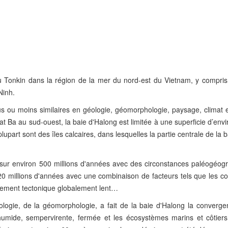
du Tonkin dans la région de la mer du nord-est du Vietnam, y compris
Ninh.
s ou moins similaires en géologie, géomorphologie, paysage, climat et
at Ba au sud-ouest, la baie d'Halong est limitée à une superficie d’env
lupart sont des îles calcaires, dans lesquelles la partie centrale de la 
nd sur environ 500 millions d'années avec des circonstances paléogéog
r 20 millions d'années avec une combinaison de facteurs tels que les 
èvement tectonique globalement lent…
ologie, de la géomorphologie, a fait de la baie d'Halong la converge
e humide, sempervirente, fermée et les écosystèmes marins et côtier