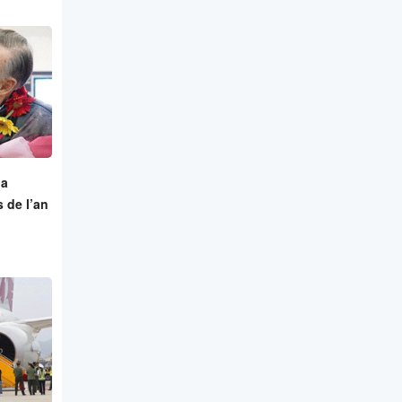
 a
s de l’an