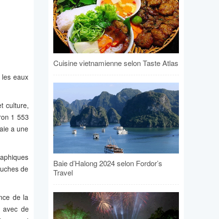
Cuisine vietnamienne selon Taste Atlas
 les eaux
 culture,
iron 1 553
baie a une
raphiques
Baie d’Halong 2024 selon Fordor’s
couches de
Travel
nce de la
s avec de