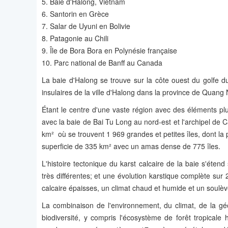
5. Baie d'Halong, Vietnam
6. Santorin en Grèce
7. Salar de Uyuni en Bolivie
8. Patagonie au Chili
9. Île de Bora Bora en Polynésie française
10. Parc national de Banff au Canada
La baie d'Halong se trouve sur la côte ouest du golfe 
insulaires de la ville d'Halong dans la province de Quang 
Étant le centre d'une vaste région avec des éléments plu
avec la baie de Bai Tu Long au nord-est et l'archipel de C
km² où se trouvent 1 969 grandes et petites îles, dont la p
superficie de ​​335 km² avec un amas dense de 775 îles.
L'histoire tectonique du karst calcaire de la baie s'éte
très différentes; et une évolution karstique complète su
calcaire épaisses, un climat chaud et humide et un soul
La combinaison de l'environnement, du climat, de la gé
biodiversité, y compris l'écosystème de forêt tropical