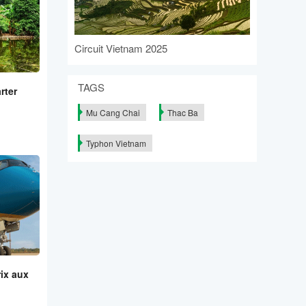
Circuit Vietnam 2025
TAGS
rter
Mu Cang Chai
Thac Ba
Typhon Vietnam
rix aux