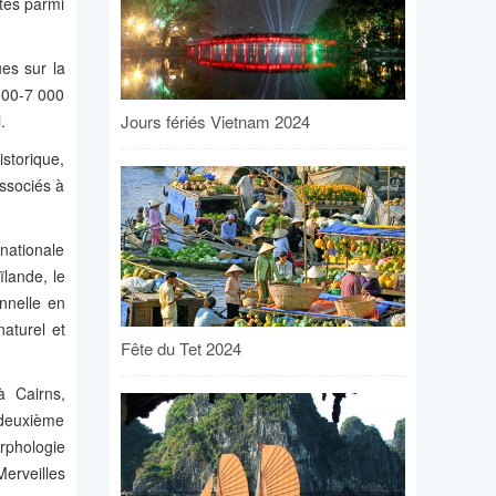
tes parmi
es sur la
000-7 000
Jours fériés Vietnam 2024
.
storique,
associés à
nationale
lande, le
nnelle en
aturel et
Fête du Tet 2024
à Cairns,
 deuxième
orphologie
erveilles