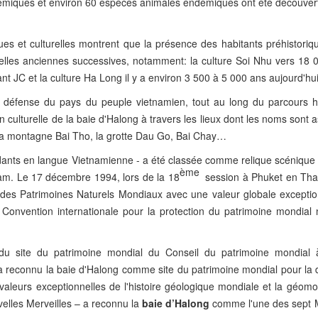
miques et environ 60 espèces animales endémiques ont été découver
es et culturelles montrent que la présence des habitants préhistoriqu
relles anciennes successives, notamment: la culture Soi Nhu vers 18 
t JC et la culture Ha Long il y a environ 3 500 à 5 000 ans aujourd'hui
e défense du pays du peuple vietnamien, tout au long du parcours hi
n culturelle de la baie d'Halong à travers les lieux dont les noms sont 
la montagne Bai Tho, la grotte Dau Go, Bai Chay…
dants en langue Vietnamienne - a été classée comme relique scénique 
ème
tnam. Le 17 décembre 1994, lors de la 18
session à Phuket en Thaï
e des Patrimoines Naturels Mondiaux avec une valeur globale exceptio
 Convention internationale pour la protection du patrimoine mondial n
u site du patrimoine mondial du Conseil du patrimoine mondial 
 a reconnu la baie d'Halong comme site du patrimoine mondial pour la
 valeurs exceptionnelles de l'histoire géologique mondiale et la géom
elles Merveilles – a reconnu la
baie d’Halong
comme l'une des sept M