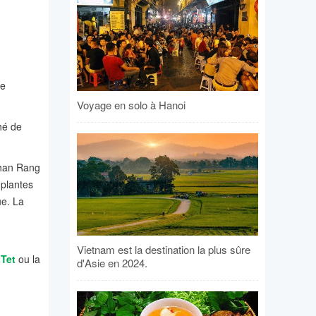
le
Voyage en solo à Hanoi
hé de
 Phan Rang
 plantes
ue. La
Vietnam est la destination la plus sûre
 Tet
ou la
d'Asie en 2024.