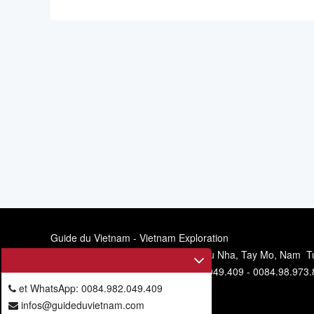
Guide du Vietnam - Vietnam Exploration
Siège social: 11/67, allée 6, rue Mieu Nha, Tay Mo, Nam T
Téléphone et WhatsApp: 0084.982.049.409 - 0084.98.973.
et WhatsApp: 0084.982.049.409
infos@guideduvietnam.com