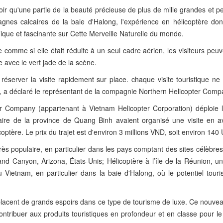
ir qu'une partie de la beauté précieuse de plus de mille grandes et pet
gnes calcaires de la baie d'Halong, l'expérience en hélicoptère do
ique et fascinante sur Cette Merveille Naturelle du monde.
e comme si elle était réduite à un seul cadre aérien, les visiteurs peuv
e avec le vert jade de la scène.
t réserver la visite rapidement sur place. chaque visite touristique n
", a déclaré le représentant de la compagnie Northern Helicopter Comp
er Company (appartenant à Vietnam Helicopter Corporation) déploie l
ulaire de la province de Quang Binh avaient organisé une visite en a
ptère. Le prix du trajet est d'environ 3 millions VND, soit environ 140
rès populaire, en particulier dans les pays comptant des sites célèbres
d Canyon, Arizona, États-Unis; Hélicoptère à l’île de la Réunion, un 
Vietnam, en particulier dans la baie d'Halong, où le potentiel touris
placent de grands espoirs dans ce type de tourisme de luxe. Ce nouvea
ontribuer aux produits touristiques en profondeur et en classe pour l