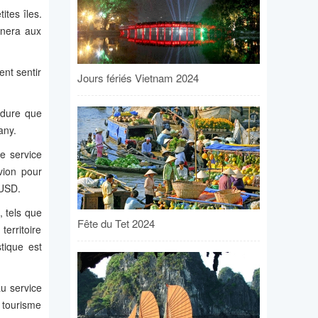
ites îles.
nnera aux
ent sentir
Jours fériés Vietnam 2024
e dure que
any.
e service
vion pour
 USD.
, tels que
Fête du Tet 2024
territoire
tique est
u service
e tourisme