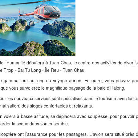
e l’Humanité débutera à Tuan Chau, le centre des activités de diverti
le Titop - Bai Tu Long - Île Reu - Tuan Chau.
 de gamme tout au long du voyage aérien. En outre, vous pouvez pr
orsque vous survolerez le magnifique paysage de la baie d'Halong.
s pour les nouveaux services sont spécialisés dans le tourisme avec les 
imatisation, des sièges confortables et relaxants.
ion volera à basse altitude, se déplacera avec souplesse, pour pouvoir p
egarder la scène dans son ensemble.
licoptère ont l’assurance pour les passagers. L'avion sera situé près 