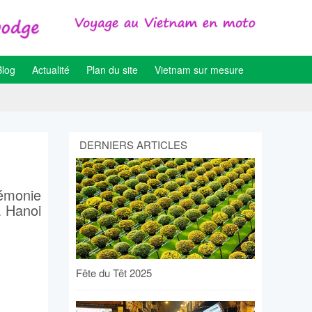
Blog
Actualité
Plan du site
Vietnam sur mesure
DERNIERS ARTICLES
émonie
à Hanoi
Fête du Têt 2025