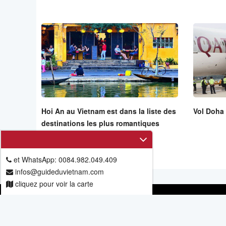
Hoi An au Vietnam est dans la liste des
Vol Doha 
destinations les plus romantiques
et WhatsApp: 0084.982.049.409
infos@guideduvietnam.com
cliquez pour voir la carte
Guide du Vietnam - Vietnam Exploration
Siège social: 11/67, allée 6, rue Mieu Nha, Tay Mo, Nam T