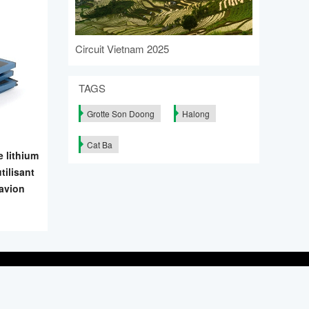
Circuit Vietnam 2025
TAGS
Grotte Son Doong
Halong
Cat Ba
e lithium
tilisant
'avion
VOUS ABONNER POUR NOS ARTICLES