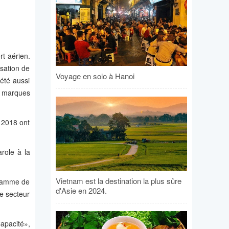
rt aérien.
isation de
Voyage en solo à Hanoi
été aussi
es marques
 2018 ont
arole à la
Vietnam est la destination la plus sûre
gramme de
d'Asie en 2024.
e secteur
apacité»,