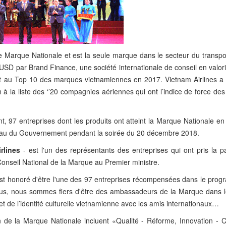
tre Marque Nationale et est la seule marque dans le secteur du transpo
 USD par Brand Finance, une société internationale de conseil en valor
ent au Top 10 des marques vietnamiennes en 2017. Vietnam Airlines a 
 à la liste des ‘’20 compagnies aériennes qui ont l’indice de force d
 97 entreprises dont les produits ont atteint la Marque Nationale en
eau du Gouvernement pendant la soirée du 20 décembre 2018.
rlines
- est l'un des représentants des entreprises qui ont pris la p
 Conseil National de la Marque au Premier ministre.
 est honoré d'être l'une des 97 entreprises récompensées dans le pro
nus, nous sommes fiers d'être des ambassadeurs de la Marque dans l
et de l’identité culturelle vietnamienne avec les amis internationaux…
e la Marque Nationale incluent «Qualité - Réforme, Innovation - C