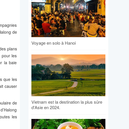
ompagnies
’Halong de
Voyage en solo à Hanoi
 des plans
 pour les
r la baie
s que les
ait causer
Vietnam est la destination la plus sûre
pulaire de
d'Asie en 2024.
e d’Halong
outes les