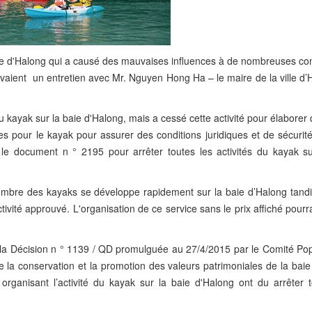
baie d'Halong qui a causé des mauvaises influences à de nombreuses c
s avaient un entretien avec Mr. Nguyen Hong Ha – le maire de la ville d
s du kayak sur la baie d'Halong, mais a cessé cette activité pour élaborer
s pour le kayak pour assurer des conditions juridiques et de sécurité
é le document n ° 2195 pour arrêter toutes les activités du kayak su
 nombre des kayaks se développe rapidement sur la baie d’Halong tandi
ivité approuvé. L'organisation de ce service sans le prix affiché pourr
.
ns la Décision n ° 1139 / QD promulguée au 27/4/2015 par le Comité Po
de la conservation et la promotion des valeurs patrimoniales de la bai
 organisant l’activité du kayak sur la baie d'Halong ont du arrêter t