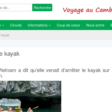
Recherche
s
Circuits
Informations
Coup de coeur
Nous ecrire
e kayak
le kayak
Vietnam a dit qu’elle venait d’arrêter le kayak sur 
n.