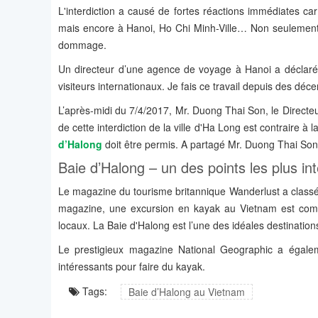
L'interdiction a causé de fortes réactions immédiates c
mais encore à Hanoi, Ho Chi Minh-Ville… Non seulement 
dommage.
Un directeur d’une agence de voyage à Hanoi a déclaré 
visiteurs internationaux. Je fais ce travail depuis des déce
L’après-midi du 7/4/2017, Mr. Duong Thai Son, le Direct
de cette interdiction de la ville d'Ha Long est contraire à la
d’Halong
doit être permis. A partagé Mr. Duong Thai Son
Baie d’Halong – un des points les plus i
Le magazine du tourisme britannique Wanderlust a classé 
magazine, une excursion en kayak au Vietnam est comm
locaux. La Baie d'Halong est l’une des idéales destinatio
Le prestigieux magazine National Geographic a égale
intéressants pour faire du kayak.
Tags:
Baie d’Halong au Vietnam