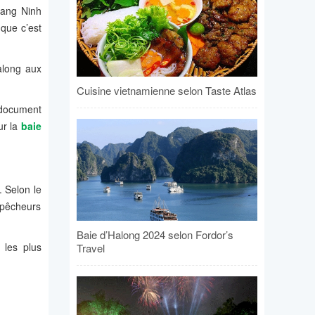
uang Ninh
que c’est
along aux
Cuisine vietnamienne selon Taste Atlas
 document
sur la
baie
 Selon le
 pêcheurs
Baie d’Halong 2024 selon Fordor’s
les plus
Travel