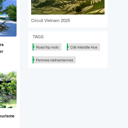
Circuit Vietnam 2025
TAGS
es
Road trip moto
Cité Interdite Hue
er
Femmes vietnamiennes
ourisme