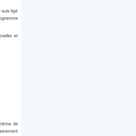
 suis figé
 programme
eiller et
itrine de
rtainement