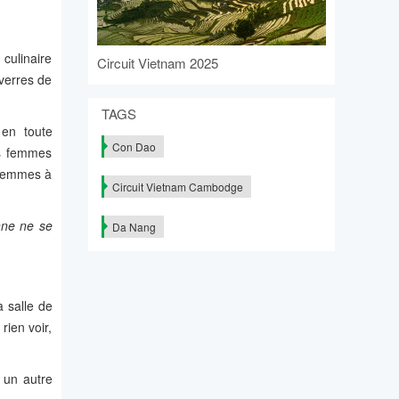
culinaire
Circuit Vietnam 2025
verres de
TAGS
 en toute
Con Dao
es femmes
 femmes à
Circuit Vietnam Cambodge
nne ne se
Da Nang
a salle de
rien voir,
é un autre