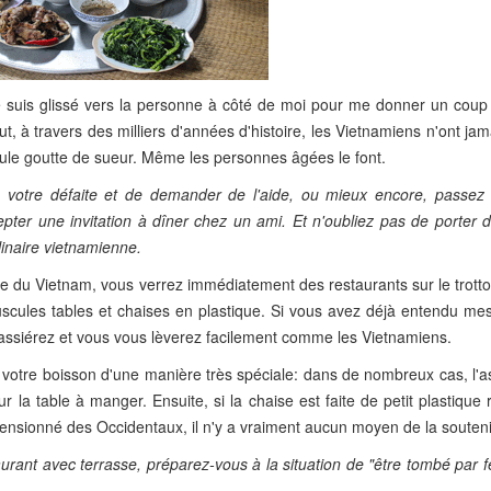
me suis glissé vers la personne à côté de moi pour me donner un coup
 tout, à travers des milliers d'années d'histoire, les Vietnamiens n'ont ja
eule goutte de sueur. Même les personnes âgées le font.
e votre défaite et de demander de l'aide, ou mieux encore, passez
pter une invitation à dîner chez un ami. Et n'oubliez pas de porter d
ulinaire vietnamienne.
lle du Vietnam, vous verrez immédiatement des restaurants sur le trotto
inuscules tables et chaises en plastique. Si vous avez déjà entendu me
 assiérez et vous vous lèverez facilement comme les Vietnamiens.
votre boisson d'une manière très spéciale: dans de nombreux cas, l'as
 la table à manger. Ensuite, si la chaise est faite de petit plastique 
mensionné des Occidentaux, il n'y a vraiment aucun moyen de la souteni
urant avec terrasse, préparez-vous à la situation de "être tombé par 