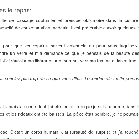
ès le repas:
te de passage coutumier et presque obligatoire dans la culture 
apacité de consommation modeste. Il est préférable d'avoir quelques "
n pour que les copains boivent ensemble ou pour vous taquiner-
endre un verre et m'a demandé ce que je pensais de la beauté d
. J'ai réussi à me libérer en me tournant vers ma femme et les autres
vous souciez pas trop de ce que vous dites. Le lendemain matin perso
ai jamais la scène dont j'ai été témoin lorsque je suis retourné dans l
s et les rideaux ont été baissés. La pièce était sombre, je ne pouvais 
hose. C'était un corps humain. J'ai sursauté de surprise et j’ai touch