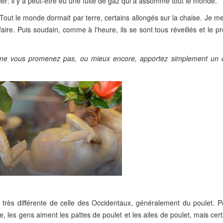
uer: il y a peut-être eu une fuite de gaz qui a assommé tout le monde.
out le monde dormait par terre, certains allongés sur la chaise. Je me
 faire. Puis soudain, comme à l'heure, ils se sont tous réveillés et le
 ne vous promenez pas, ou mieux encore, apportez simplement un or
 très différente de celle des Occidentaux, généralement du poulet. Po
e, les gens aiment les pattes de poulet et les ailes de poulet, mais ce