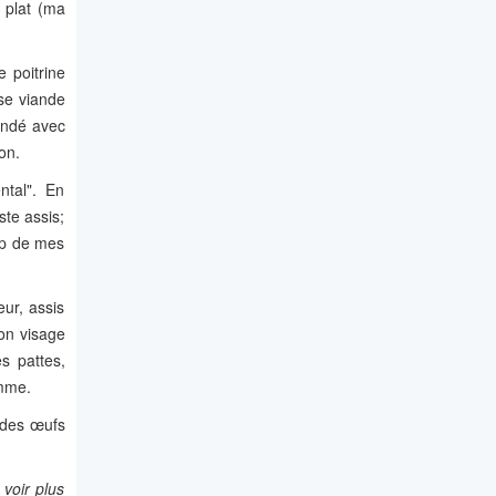
u plat (ma
 poitrine
use viande
mandé avec
on.
tal". En
te assis;
up de mes
ur, assis
son visage
s pattes,
emme.
t des œufs
 voir plus