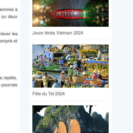
s femmes à
e ou deux
Jours fériés Vietnam 2024
nlever les
compris et
 repliés.
e pourrais
Fête du Tet 2024