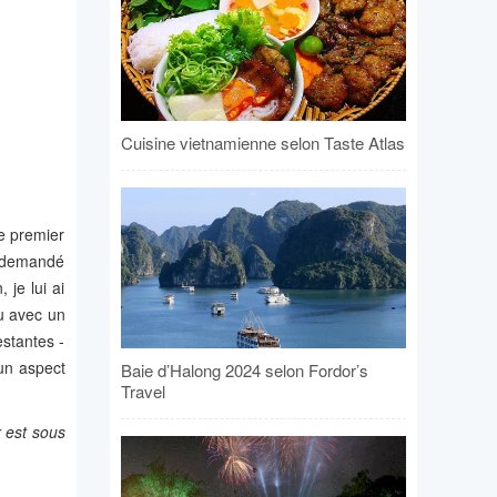
Cuisine vietnamienne selon Taste Atlas
e premier
’a demandé
 je lui ai
u avec un
estantes -
 un aspect
Baie d’Halong 2024 selon Fordor’s
Travel
 est sous