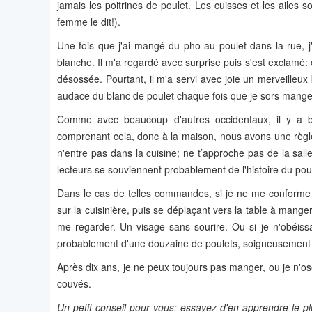
jamais les poitrines de poulet. Les cuisses et les ailes s
femme le dit!).
Une fois que j'ai mangé du pho au poulet dans la rue, j
blanche. Il m'a regardé avec surprise puis s'est exclamé
désossée. Pourtant, il m'a servi avec joie un merveilleux
audace du blanc de poulet chaque fois que je sors mang
Comme avec beaucoup d'autres occidentaux, il y a 
comprenant cela, donc à la maison, nous avons une règl
n'entre pas dans la cuisine; ne t’approche pas de la sa
lecteurs se souviennent probablement de l'histoire du poule
Dans le cas de telles commandes, si je ne me conforme pa
sur la cuisinière, puis se déplaçant vers la table à mange
me regarder. Un visage sans sourire. Ou si je n'obéissa
probablement d'une douzaine de poulets, soigneusement al
Après dix ans, je ne peux toujours pas manger, ou je n'os
couvés.
Un petit conseil pour vous: essayez d'en apprendre le pl