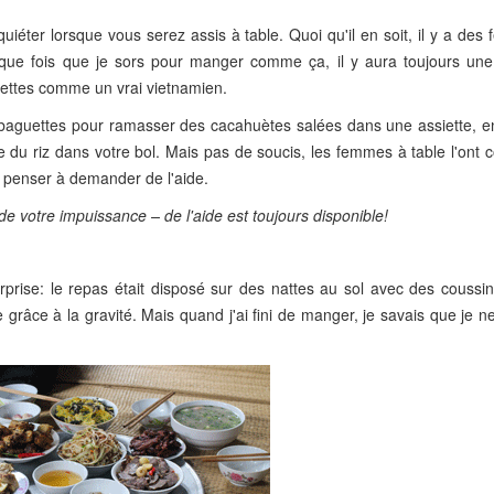
uiéter lorsque vous serez assis à table. Quoi qu'il en soit, il y a de
haque fois que je sors pour manger comme ça, il y aura toujours un
ettes comme un vrai vietnamien.
 des baguettes pour ramasser des cacahuètes salées dans une assiette, e
 du riz dans votre bol. Mais pas de soucis, les femmes à table l'ont 
penser à demander de l'aide.
 de votre impuissance – de l'aide est toujours disponible!
prise: le repas était disposé sur des nattes au sol avec des coussins
e grâce à la gravité. Mais quand j'ai fini de manger, je savais que je n