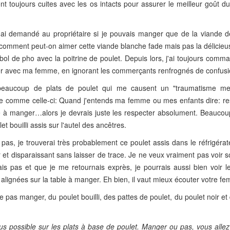
ont toujours cuites avec les os intacts pour assurer le meilleur goût d
'ai demandé au propriétaire si je pouvais manger que de la viande de
: comment peut-on aimer cette viande blanche fade mais pas la délicie
 bol de pho avec la poitrine de poulet. Depuis lors, j'ai toujours com
er avec ma femme, en ignorant les commerçants renfrognés de confusi
beaucoup de plats de poulet qui me causent un "traumatisme men
e comme celle-ci: Quand j'entends ma femme ou mes enfants dire: res
lle à manger…alors je devrais juste les respecter absolument. Beauco
t bouilli assis sur l'autel des ancêtres.
s, je trouverai très probablement ce poulet assis dans le réfrigérate
r et disparaissant sans laisser de trace. Je ne veux vraiment pas voir 
is pas et que je me retournais exprès, je pourrais aussi bien voir le
ignées sur la table à manger. Eh bien, il vaut mieux écouter votre f
e pas manger, du poulet bouilli, des pattes de poulet, du poulet noir e
us possible sur les plats à base de poulet. Manger ou pas, vous allez