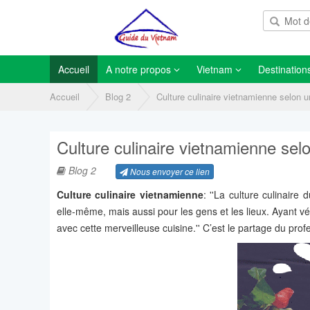
Accueil
A notre propos
Vietnam
Destination
Accueil
Blog 2
Culture culinaire vietnamienne selon u
Culture culinaire vietnamienne sel
Blog 2
Nous envoyer ce lien
Culture culinaire vietnamienne
: ''La culture culinair
elle-même, mais aussi pour les gens et les lieux. Ayant v
avec cette merveilleuse cuisine.'' C’est le partage du pro