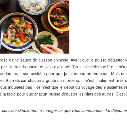
rosé d'une sauce de cuisson chinoise. Avant que je puisse déguster l
 l'attrait du poulet et s'est exclamé: "Ça a l'air délicieux !" et il m
me donnerait son assiette pour que je lui donne un morceau. Mais non,
ec 9 arrêts car chacun a goûté un morceau. Il m'est finalement reven
vous inquiétez pas - ce n'est que le début du voyage des 9 assiettes r
de la table pour que chacun puisse déguster les plats des autres. C’est
ner consiste simplement à manger ce que vous commandez. Le déjeuner