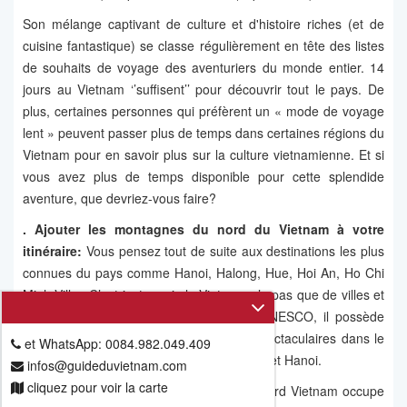
Son mélange captivant de culture et d'histoire riches (et de
cuisine fantastique) se classe régulièrement en tête des listes
de souhaits de voyage des aventuriers du monde entier. 14
jours au Vietnam ‘’suffisent’’ pour découvrir tout le pays. De
plus, certaines personnes qui préfèrent un « mode de voyage
lent » peuvent passer plus de temps dans certaines régions du
Vietnam pour en savoir plus sur la culture vietnamienne. Et si
vous avez plus de temps disponible pour cette splendide
aventure, que devriez-vous faire?
. Ajouter les montagnes du nord du Vietnam à votre
itinéraire​:
Vous pensez tout de suite aux destinations les plus
connues du pays comme Hanoi, Halong, Hue, Hoi An, Ho Chi
Minh Ville...C’est juste mais le Vietnam n’a pas que de villes et
de Patrimoines mondiaux classés par l’UNESCO, il possède
également des chaînes de montagnes spectaculaires dans le
et WhatsApp: 0084.982.049.409
nord du pays ou entre la frontière chinoise et Hanoi.
infos@guideduvietnam.com
cliquez pour voir la carte
En fait, la vaste région montagneuse du nord Vietnam occupe