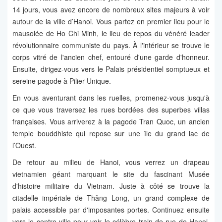
14 jours, vous avez encore de nombreux sites majeurs à voir
autour de la ville d’Hanoi. Vous partez en premier lieu pour le
mausolée de Ho Chi Minh, le lieu de repos du vénéré leader
révolutionnaire communiste du pays. À l'intérieur se trouve le
corps vitré de l'ancien chef, entouré d'une garde d'honneur.
Ensuite, dirigez-vous vers le Palais présidentiel somptueux et
sereine pagode à Pilier Unique.
En vous aventurant dans les ruelles, promenez-vous jusqu'à
ce que vous traversez les rues bordées des superbes villas
françaises. Vous arriverez à la pagode Tran Quoc, un ancien
temple bouddhiste qui repose sur une île du grand lac de
l’Ouest.
De retour au milieu de Hanoi, vous verrez un drapeau
vietnamien géant marquant le site du fascinant Musée
d'histoire militaire du Vietnam. Juste à côté se trouve la
citadelle impériale de Thăng Long, un grand complexe de
palais accessible par d'imposantes portes. Continuez ensuite
vers le centre-ville pour voir le célèbre train de rue de Hanoi,