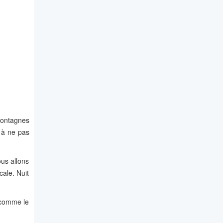
montagnes
s à ne pas
ous allons
cale. Nuit
 comme le