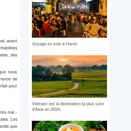
nel, avant
Voyage en solo à Hanoi
nhabitées
hées, des
 que nous
chance de
rfait pour
Vietnam est la destination la plus sûre
d'Asie en 2024.
ntre mai -
éales. Les
tandis que