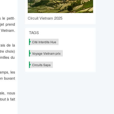
Circuit Vietnam 2025
le petit-
ajet prend
 Vietnam.
TAGS
Cité Interdite Hue
rais de la
tre choix)
Voyage Vietnam prix
milles du
Circuits Sapa
hamps, les
 en buvant
ale, nous
out à fait