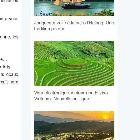
spectacles
endra vous
Jonques à voile à la baie d'Halong: Une
tradition perdue
ienne, les
que…
 Arts
ts locaux
rcuit nord
Visa électronique Vietnam ou E-visa
Vietnam: Nouvelle politique