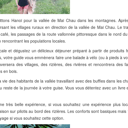
ittons Hanoi pour la vallée de Mai Chau dans les montagnes. Après 
rsant les villages ruraux en direction de la vallée de Mai Chau. Le tr
 café, les passages de la route vallonnée pittoresque dans le nord du
rencontrant les populations locales.
cale et dégustez un délicieux déjeuner préparé à partir de produits f
ns, votre guide vous emmènera faire une balade à vélo (ou à pieds à vo
rsera des villages, des rizières, des rivières et rencontrera des fa
s en bois.
a vie des habitants de la vallée travaillant avec des buffles dans les c
s du reste de la journée à votre guise. Vous vous détentez avec un livre
ne très belle expérience, si vous souhaitez une expérience plus loc
son sur pilotis au bord des rizières. Les conforts sont basiques mais t
oyage si vous souhaitez cette option.