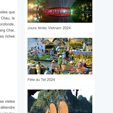
telles que
i Chau, la
profonde,
Jours fériés Vietnam 2024
ang Chai,
es riches
Fête du Tet 2024
es visites
s détendre