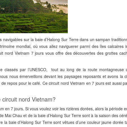
oies navigables sur la baie d’Halong Sur Terre dans un sampan tradition
rimoine mondial, où vous allez naviguerer parmi des îles calcaires i
cuit nord Vietnam 7 jours vous offre des découvertes des grottes cac
onde classés par l’UNESCO, tout au long de la route montagneuse
u, nous nous émerveillons devant les paysages reposants et avons la 
e repos pour le café. Ce circuit nord Vietnam en 7 jours est aussi pa
 circuit nord Vietnam?
m en 7 jours. Si vous voulez voir les rizières dorées, alors la période e
 de Mai Chau et de la baie d’Halong Sur Terre sont à la saison des cér
ière la baie d’Halong Sur Terre sont vêtues d’une couleur jaune dorée 