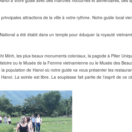
de Hanoi à votre guise avec des marchés nocturnes et alimentaires, des 
s principales attractions de la ville à votre rythme. Notre guide local vi
National a été établi dans un temple pour éduquer la royauté vietnam
Chi Minh, les plus beaux monuments coloniaux, la pagode à Pilier Uni
Histoire ou le Musée de la Femme vietnamienne ou le Musée des Beaux
la population de Hanoi où notre guide va vous présenter les restauran
 Hanoi. La soirée est libre. La souplesse fait partie de l’esprit de ce ci