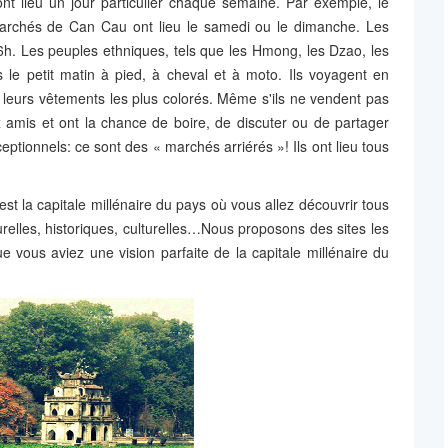
t lieu un jour particulier chaque semaine. Par exemple, le
rchés de Can Cau ont lieu le samedi ou le dimanche. Les
h. Les peuples ethniques, tels que les Hmong, les Dzao, les
le petit matin à pied, à cheval et à moto. Ils voyagent en
s leurs vêtements les plus colorés. Même s'ils ne vendent pas
ux amis et ont la chance de boire, de discuter ou de partager
eptionnels: ce sont des « marchés arriérés »! Ils ont lieu tous
t la capitale millénaire du pays où vous allez découvrir tous
urelles, historiques, culturelles…Nous proposons des sites les
e vous aviez une vision parfaite de la capitale millénaire du