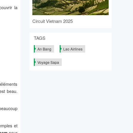
ouvrir la
Circuit Vietnam 2025
TAGS
An Bang
Lao Airlines
Voyage Sapa
'éléments
est beau.
 beaucoup
temples et
tnam
pour