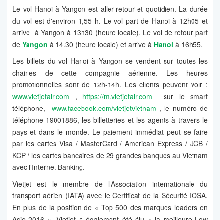
Le vol Hanoi à Yangon est aller-retour et quotidien. La durée
du vol est d'environ 1,55 h. Le vol part de Hanoi à 12h05 et
arrive à Yangon à 13h30 (heure locale). Le vol de retour part
de
Yangon
à 14.30 (heure locale) et arrive à
Hanoi
à 16h55.
Les billets du vol Hanoi à Yangon se vendent sur toutes les
chaines de cette compagnie aérienne. Les heures
promotionnelles sont de 12h-14h. Les clients peuvent voir :
www.vietjetair.com
,
https://m.vietjetair.com
sur le smart
téléphone,
www.facebook.com/vietjetvietnam
, le numéro de
téléphone 19001886, les billetteries et les agents à travers le
pays et dans le monde. Le paiement immédiat peut se faire
par les cartes Visa / MasterCard / American Express / JCB /
KCP / les cartes bancaires de 29 grandes banques au Vietnam
avec l’Internet Banking.
Vietjet est le membre de l'Association internationale du
transport aérien (IATA) avec le Certificat de la Sécurité IOSA.
En plus de la position de « Top 500 des marques leaders en
Asie 2016 », Vietjet a également été élu « la meilleure Low