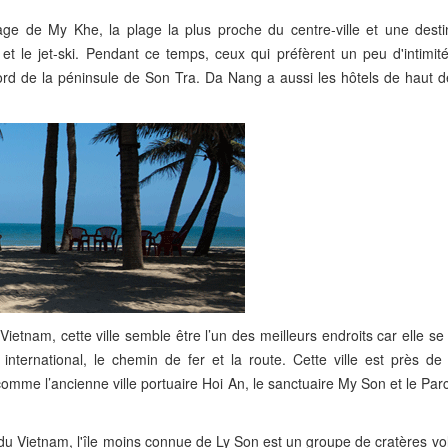
age de My Khe, la plage la plus proche du centre-ville et une desti
 le jet-ski. Pendant ce temps, ceux qui préfèrent un peu d'intimit
nord de la péninsule de Son Tra. Da Nang a aussi les hôtels de haut
Vietnam, cette ville semble être l’un des meilleurs endroits car elle s
international, le chemin de fer et la route. Cette ville est près de 
me l’ancienne ville portuaire Hoi An, le sanctuaire My Son et le Parc
e du Vietnam, l'île moins connue de Ly Son est un groupe de cratères v