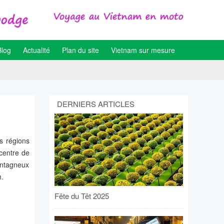
Blog
Actualité
Plan du site
Vietnam sur mesure
DERNIERS ARTICLES
s régions
 centre de
ontagneux
m.
Fête du Têt 2025