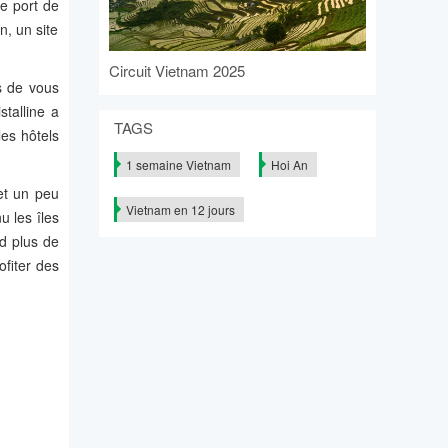
ue port de
n, un site
Circuit Vietnam 2025
s de vous
stalline a
TAGS
les hôtels
1 semaine Vietnam
Hoi An
get un peu
Vietnam en 12 jours
u les îles
d plus de
ofiter des