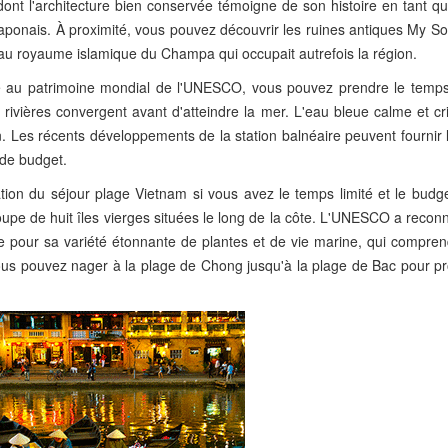
dont l'architecture bien conservée témoigne de son histoire en tant q
aponais. À proximité, vous pouvez découvrir les ruines antiques My So
u royaume islamique du Champa qui occupait autrefois la région.
classé au patrimoine mondial de l'UNESCO, vous pouvez prendre le temp
rivières convergent avant d'atteindre la mer. L'eau bleue calme et cri
n. Les récents développements de la station balnéaire peuvent fournir 
 de budget.
nation du séjour plage Vietnam si vous avez le temps limité et le bud
oupe de huit îles vierges situées le long de la côte. L'UNESCO a reconn
our sa variété étonnante de plantes et de vie marine, qui compren
vous pouvez nager à la plage de Chong jusqu'à la plage de Bac pour pr