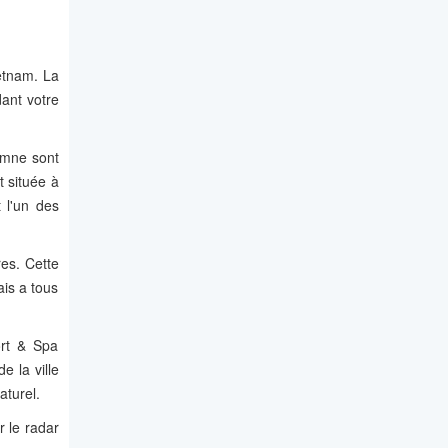
ietnam. La
dant votre
omne sont
t située à
 l'un des
es. Cette
ais a tous
ort & Spa
 la ville
aturel.
r le radar