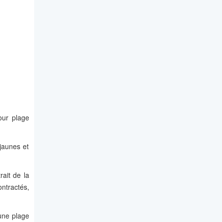
our plage
jaunes et
rait de la
ntractés,
une plage