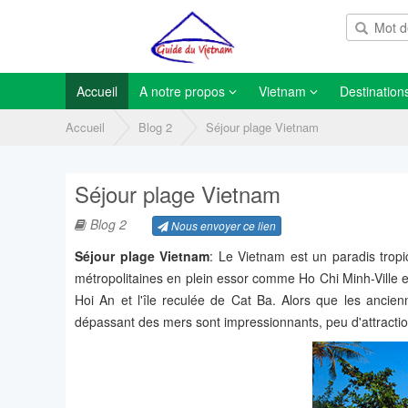
Accueil
A notre propos
Vietnam
Destination
Accueil
Blog 2
Séjour plage Vietnam
Séjour plage Vietnam
Blog 2
Nous envoyer ce lien
Sé
jour plage Vietnam
: Le Vietnam est un paradis trop
métropolitaines en plein essor comme Ho Chi Minh-Ville et 
Hoi An et l'île reculée de Cat Ba. Alors que les ancie
dépassant des mers sont impressionnants, peu d'attraction