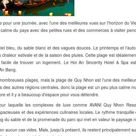
e pour une journée, avec l'une des meilleures vues sur l'horizon du V
et calme du pays avec des petites rues et des commerces à visiter pen
iel bleu, du sable blanc et des vagues douces. Le printemps et l'aut
 chaleur estivale et de la saison des pluies. Cette plage est idéalemen
c facile de trouver un logement. Le Hoi An Sincerity Hotel & Spa est
à An Bang.
nombreuses plages, mais la plage de Quy Nhon est l'une des meilleur
nes des autres régions centrales, donc la plage est un peu plus calme m
opre et il y a beaucoup d'espace pour vous détendre.
 pour laquelle les complexes de luxe comme AVANI Quy Nhon Res
ieuses et des expériences culinaires locales. Le rythme tranquille de
ng du sable et de la promenade du parc qui met en valeur le paysage n
en aucun cas vides. Mais, jusqu'à présent, ils restent principalement su