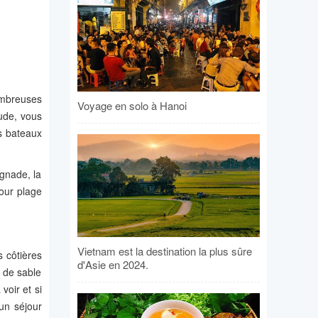
ombreuses
Voyage en solo à Hanoi
ude, vous
s bateaux
gnade, la
jour plage
Vietnam est la destination la plus sûre
s côtières
d'Asie en 2024.
 de sable
voir et si
un séjour