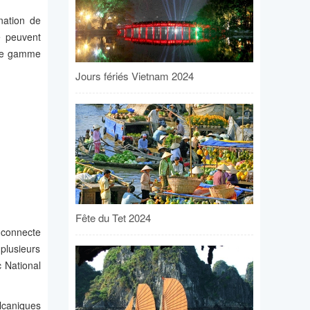
nation de
é peuvent
 de gamme
Jours fériés Vietnam 2024
Fête du Tet 2024
e connecte
plusieurs
 National
olcaniques