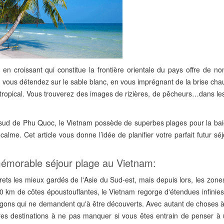
en croissant qui constitue la frontière orientale du pays offre de n
vous détendez sur le sable blanc, en vous imprégnant de la brise cha
tropical. Vous trouverez des images de rizières, de pêcheurs…dans le
du sud de Phu Quoc, le Vietnam possède de superbes plages pour la bai
alme. Cet article vous donne l’idée de planifier votre parfait futur sé
 mémorable séjour plage au Vietnam:
ets les mieux gardés de l'Asie du Sud-est, mais depuis lors, les zone
0 km de côtes époustouflantes, le Vietnam regorge d'étendues infinies
lagons qui ne demandent qu'à être découverts. Avec autant de choses à 
es destinations à ne pas manquer si vous êtes entrain de penser à 