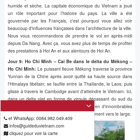
humide et sèche. La capitale économique du Vietnam a joué
un rôle important pour l’histoire du pays. La ville a été
gouvernée par les Français, c'est pourquoi vous allez voir
beaucoup d'influences françaises dans l’architecture de la ville.
Nous vous recommandons de prendre le vol en après-midi
depuis Da Nang. Avec ça, vous avez plus de temps de profiter
des prestations à Hoi An et aux alentours de Hoi An.
Jour 9: Ho Chi Minh – Cai Be dans le delta du Mékong –
Ho Chi Minh:
Le puissant fleuve Mékong traverse la province
Yunnan de la Chine après avoir quitté sa haute source dans
l'Himalaya tibétain; se faufile entre la Thaïlande, le Laos; puis
glisse à travers le Cambodge avant d'atteindre le Vietnam. Ici,
dans un delta plat en forme de virgule dépassant du sud du
pays, le fleuve se fragmente et se répand en d'innombrables
affluents et ruisseaux, tous serpentant lentement vers le large.
et WhatsApp: 0084.982.049.409
infos@guideduvietnam.com
cliquez pour voir la carte