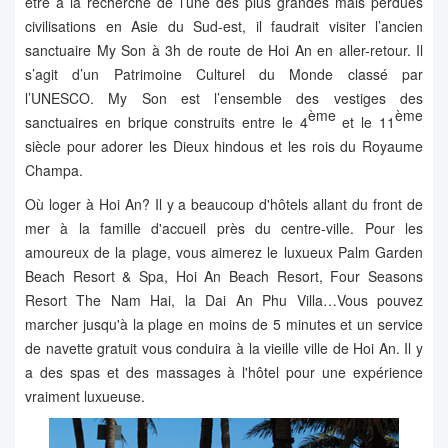
être à la recherche de l’une des plus grandes mais perdues
civilisations en Asie du Sud-est, il faudrait visiter l’ancien
sanctuaire My Son à 3h de route de Hoi An en aller-retour. Il
s’agit d’un Patrimoine Culturel du Monde classé par
l’UNESCO. My Son est l’ensemble des vestiges des
ème
ème
sanctuaires en brique construits entre le 4
et le 11
siècle pour adorer les Dieux hindous et les rois du Royaume
Champa.
Où loger à Hoi An? Il y a beaucoup d'hôtels allant du front de
mer à la famille d'accueil près du centre-ville. Pour les
amoureux de la plage, vous aimerez le luxueux Palm Garden
Beach Resort & Spa, Hoi An Beach Resort, Four Seasons
Resort The Nam Hai, la Dai An Phu Villa…Vous pouvez
marcher jusqu'à la plage en moins de 5 minutes et un service
de navette gratuit vous conduira à la vieille ville de Hoi An. Il y
a des spas et des massages à l'hôtel pour une expérience
vraiment luxueuse.