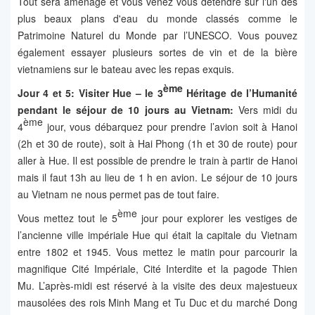
Tout sera aménagé et vous venez vous détendre sur l'un des
plus beaux plans d'eau du monde classés comme le
Patrimoine Naturel du Monde par l’UNESCO. Vous pouvez
également essayer plusieurs sortes de vin et de la bière
vietnamiens sur le bateau avec les repas exquis.
ème
Jour 4 et 5: Visiter Hue – le 3
Héritage de l’Humanité
pendant le séjour de 10 jours au Vietnam:
Vers midi du
ème
4
jour, vous débarquez pour prendre l’avion soit à Hanoi
(2h et 30 de route), soit à Hai Phong (1h et 30 de route) pour
aller à Hue. Il est possible de prendre le train à partir de Hanoi
mais il faut 13h au lieu de 1 h en avion. Le séjour de 10 jours
au Vietnam ne nous permet pas de tout faire.
ème
Vous mettez tout le 5
jour pour explorer les vestiges de
l’ancienne ville impériale Hue qui était la capitale du Vietnam
entre 1802 et 1945. Vous mettez le matin pour parcourir la
magnifique Cité Impériale, Cité Interdite et la pagode Thien
Mu. L’après-midi est réservé à la visite des deux majestueux
mausolées des rois Minh Mang et Tu Duc et du marché Dong