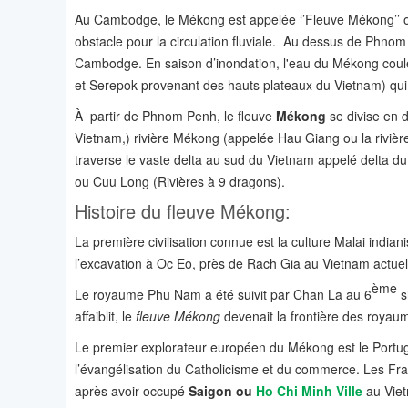
Au Cambodge, le Mékong est appelée ‘’Fleuve Mékong’’ ou
obstacle pour la circulation fluviale. Au dessus de Phnom
Cambodge. En saison d’inondation, l'eau du Mékong coule 
et Serepok provenant des hauts plateaux du Vietnam) qui
À partir de Phnom Penh, le fleuve
Mékong
se divise en 
Vietnam,) rivière Mékong (appelée Hau Giang ou la riviè
traverse le vaste delta au sud du Vietnam appelé delta d
ou Cuu Long (Rivières à 9 dragons).
Histoire du fleuve Mékong:
La première civilisation connue est la culture Malai in
l’excavation à Oc Eo, près de Rach Gia au Vietnam actuel
ème
Le royaume Phu Nam a été suivit par Chan La au 6
s
affaiblit, le
fleuve Mékong
devenait la frontière des royaum
Le premier explorateur européen du Mékong est le Portuga
l’évangélisation du Catholicisme et du commerce. Les Fran
après avoir occupé
Saigon ou
Ho Chi Minh Ville
au Viet