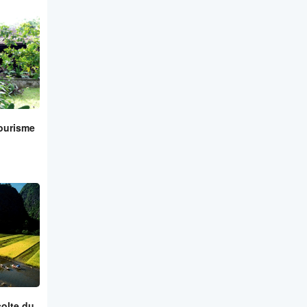
ourisme
colte du