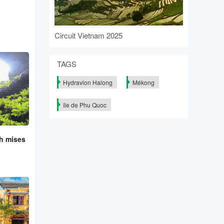
Circuit Vietnam 2025
TAGS
Hydravion Halong
Mékong
île de Phu Quoc
nh mises