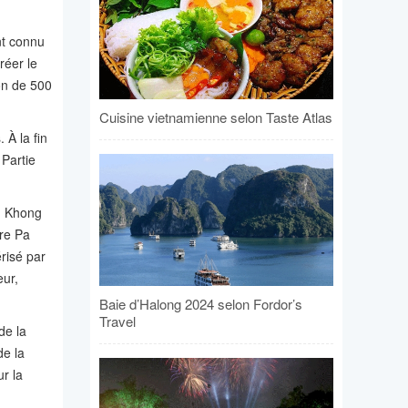
nt connu
réer le
ron de 500
Cuisine vietnamienne selon Taste Atlas
 À la fin
 Partie
am Khong
ère Pa
risé par
eur,
Baie d’Halong 2024 selon Fordor’s
Travel
de la
de la
r la