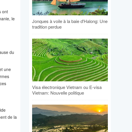
s ont
anie, le
Jonques à voile à la baie d'Halong: Une
tradition perdue
cause du
et une
ormes
nces
Visa électronique Vietnam ou E-visa
Vietnam: Nouvelle politique
ide
ent de la