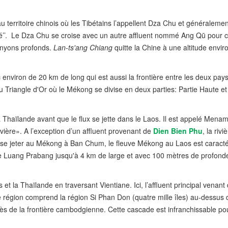
u territoire chinois où les Tibétains l’appellent Dza Chu et généraleme
ité’’. Le Dza Chu se croise avec un autre affluent nommé Ang Qū pour c
anyons profonds.
Lan-ts'ang Chiang
quitte la Chine à une altitude envi
nviron de 20 km de long qui est aussi la frontière entre les deux pays.
 au Triangle d'Or où le Mékong se divise en deux parties: Partie Haute et
 la Thaïlande avant que le flux se jette dans le Laos. Il est appelé Men
ivière». A l’exception d’un affluent provenant de
Dien Bien Phu
, la rivi
e jeter au Mékong à Ban Chum, le fleuve Mékong au Laos est caracté
 de Luang Prabang jusqu'à 4 km de large et avec 100 mètres de profond
et la Thaïlande en traversant Vientiane. Ici, l’affluent principal venant 
région comprend la région Si Phan Don (quatre mille îles) au-dessus 
s de la frontière cambodgienne. Cette cascade est infranchissable pou