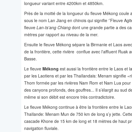
longueur variant entre 4200km et 4850km.
Près de la moitié de la longueur du fleuve Mékong coule a
sous le nom Lan Jiang en chinois qui signifie ‘’Fleuve Ag
fleuve
Lan-ts'ang Chiang
dont une grande partie a des c
mètres par rapport au niveau de la mer.
Ensuite le fleuve Mékong sépare la Birmanie et Laos avec e
de la frontière, cette rivière conflue avec l'affluent Ruak
Basse.
Le fleuve
Mékong
est aussi la frontière entre le Laos et
par les Laotiens et par les Thaïlandais: Menam signifie «r
Thom formée par les rivières Nam Rom et Nam Lua pour s
des canyons profonds, des gouffres... Il s’élargit au sud
même si son débit est encore très contradictoire.
Le fleuve Mékong continue à être la frontière entre le Laos 
Thaïlande: Menam Mun de 750 km de long s’y jette. Cette 
cascade Khone de 15 km de long et 18 mètres de haut prè
navigation fluviale.