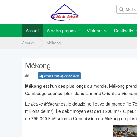
Accueil
A notre propos
Vietnam
Destination
Accueil
Mékong
Mékong
Nous envoyer ce lien
Mékong
est l'un des plus longs du monde. Mékong prend l
Cambodge pour se jeter dans la mer d’Orient au Vietnam
Le
fleuve Mékong
est le douzième fleuve du monde (le 7èm
millions de m³). Le débit moyen est de13 200 m³ / s, peut
de 795 000 km² selon la Commission du Mékong ou plus d