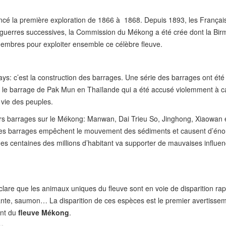
cé la première exploration de 1866 à 1868. Depuis 1893, les Françai
guerres successives, la Commission du Mékong a été crée dont la Birm
membres pour exploiter ensemble ce célèbre fleuve.
 pays: c’est la construction des barrages. Une série des barrages ont été
 le barrage de Pak Mun en Thaïlande qui a été accusé violemment à 
a vie des peuples.
ieurs barrages sur le Mékong: Manwan, Dai Trieu So, Jinghong, Xiaowan 
 ces barrages empêchent le mouvement des sédiments et causent d’én
e des centaines des millions d’habitant va supporter de mauvaises influe
are que les animaux uniques du fleuve sont en voie de disparition rap
te, saumon… La disparition de ces espèces est le premier avertissem
ent du
fleuve
Mékong
.