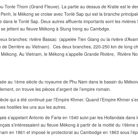
 Tonle Thom (Grand Fleuve). La partie au dessus de Kratie est le der
 Penh, le Mékong se croise avec Tonlé Sap qui est la branche principa
dans le Tonlé Sap. Deux autres affluents importants sont les rivières
 se jettent au fleuve Mékong à Stung treng au Cambdge.
deux branches: rivière Bassac (appelée Tien Giang ou la rivière d’Avan
re de Derrière au Vietnam). Ces deux branches, 220-250 km de long c
u Mékong. Au Vietnam, le Mékong s’appelle Grande Rivière, Rivière Nou
dianisée au 1ème siècle du royaume de Phu Nam dans le bassin du Méko
lement, on trouve les pièces d’argent de l’empire romain.
iècle qui a été continué par l’Empire Khmer. Quand l’Empire Khmer s’e
es hostiles les uns aux les autres.
is s’appelant Antonio de Faria en 1540 suivi par les Hollandais dans l
çais s’intéressaient au fleuve Mékong à partir de la moitié du 19ème s
nam en 1861 et imposé le protectorat au Cambodge en 1863 sous l’é