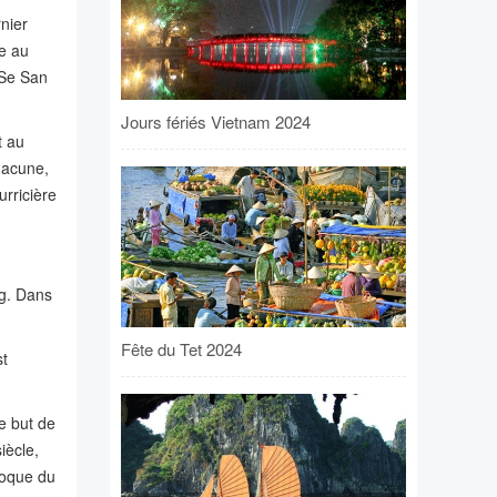
nier
le au
 Se San
Jours fériés Vietnam 2024
t au
hacune,
rricière
ng. Dans
Fête du Tet 2024
st
e but de
iècle,
poque du