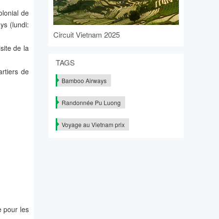
olonial de
ys (lundi:
Circuit Vietnam 2025
site de la
TAGS
artiers de
Bamboo Airways
Randonnée Pu Luong
Voyage au Vietnam prix
e pour les