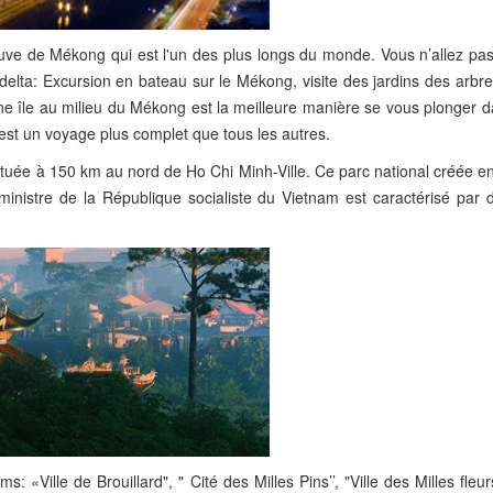
ve de Mékong qui est l'un des plus longs du monde. Vous n’allez pas 
elta: Excursion en bateau sur le Mékong, visite des jardins des arbres
ne île au milieu du Mékong est la meilleure manière se vous plonger d
m est un voyage plus complet que tous les autres.
ituée à 150 km au nord de Ho Chi Minh-Ville. Ce parc national créée e
inistre de la République socialiste du Vietnam est caractérisé par d
«Ville de Brouillard", " Cité des Milles Pins’’, "Ville des Milles fleurs 