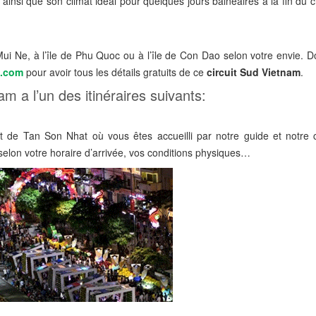
ainsi que son climat idéal pour quelques jours balnéaires à la fin du c
e Mui Ne, à l’île de Phu Quoc ou à l’île de Con Dao selon votre envie. 
m.com
pour avoir tous les détails gratuits de ce
circuit Sud Vietnam
.
am a l’un des itinéraires suivants:
t de Tan Son Nhat où vous êtes accueilli par notre guide et notre c
ée selon votre horaire d’arrivée, vos conditions physiques…