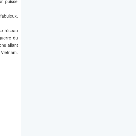
'on puisse
fabuleux,
se réseau
 guerre du
ons allant
 Vietnam.