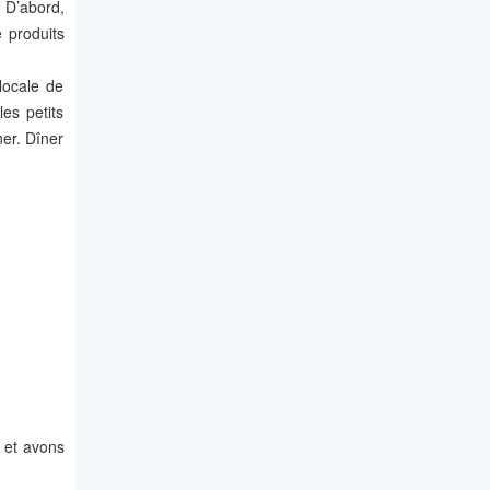
. D’abord,
e produits
locale de
es petits
ner. Dîner
e et avons