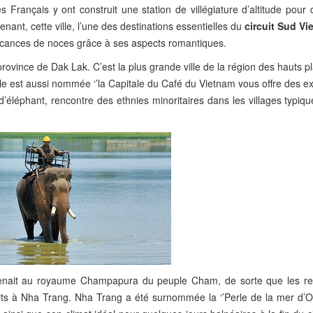
es Français y ont construit une station de villégiature d’altitude pour
tenant, cette ville, l’une des destinations essentielles du
circuit Sud V
vacances de noces grâce à ses aspects romantiques.
ovince de Dak Lak. C’est la plus grande ville de la région des hauts p
lle est aussi nommée ‘’la Capitale du Café du Vietnam vous offre des ex
’éléphant, rencontre des ethnies minoritaires dans les villages typiq
enait au royaume Champapura du peuple Cham, de sorte que les re
 à Nha Trang. Nha Trang a été surnommée la ‘’Perle de la mer d’Orien