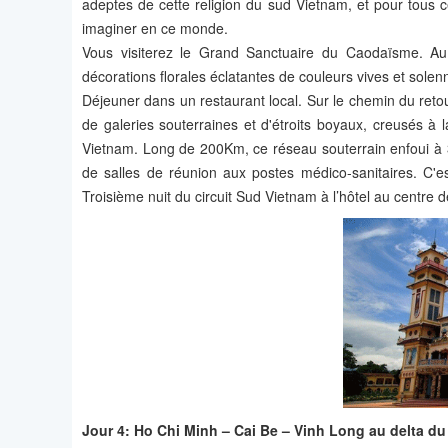
adeptes de cette religion du sud Vietnam, et pour tous c
imaginer en ce monde.
Vous visiterez le Grand Sanctuaire du Caodaïsme. Au 
décorations florales éclatantes de couleurs vives et solen
Déjeuner dans un restaurant local. Sur le chemin du reto
de galeries souterraines et d'étroits boyaux, creusés à 
Vietnam. Long de 200Km, ce réseau souterrain enfoui à 3 
de salles de réunion aux postes médico-sanitaires. C'es
Troisième nuit du circuit Sud Vietnam à l’hôtel au centre 
Jour 4: Ho Chi Minh – Cai Be – Vinh Long au delta d