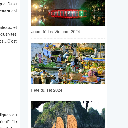
 que Dalat
ietnam
est
lateaux et
Jours fériés Vietnam 2024
clusivités
ues…C’est
Fête du Tet 2024
liques du
t’’, ‘’le