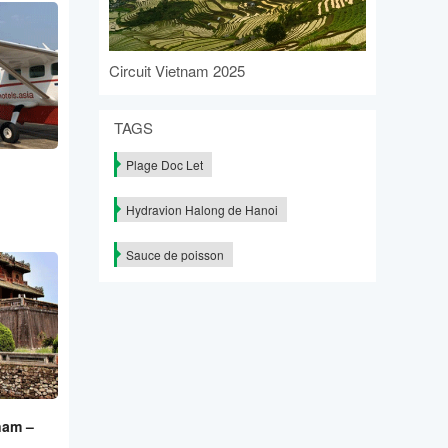
Circuit Vietnam 2025
TAGS
Plage Doc Let
Hydravion Halong de Hanoi
Sauce de poisson
nam –