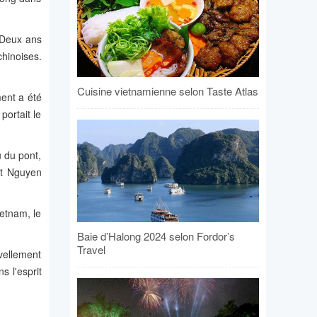
 Deux ans
chinoises.
Cuisine vietnamienne selon Taste Atlas
ent a été
portait le
u du pont,
nt Nguyen
etnam, le
Baie d’Halong 2024 selon Fordor’s
Travel
vellement
 l'esprit