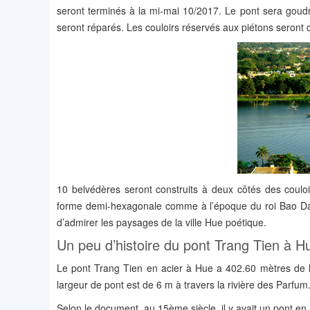
seront terminés à la mi-mai 10/2017. Le pont sera goudron
seront réparés. Les couloirs réservés aux piétons seront 
10 belvédères seront construits à deux côtés des coul
forme demi-hexagonale comme à l’époque du roi Bao Dai. 
d’admirer les paysages de la ville Hue poétique.
Un peu d’histoire du pont Trang Tien à H
Le pont Trang Tien en acier à Hue a 402.60 mètres de
largeur de pont est de 6 m à travers la rivière des Parfum
Selon le document, au 15ème siècle, il y avait un pont en