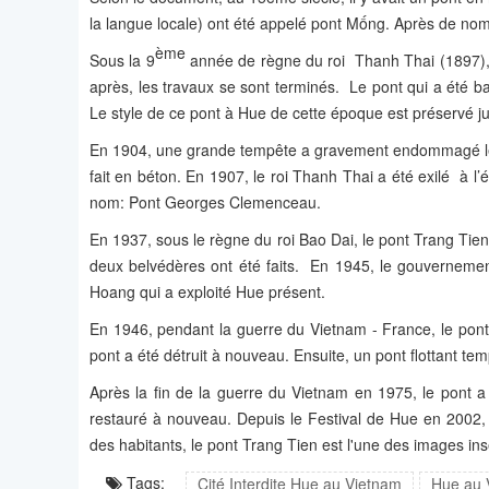
la langue locale) ont été appelé pont Mống. Après de nom
ème
Sous la 9
année de règne du roi Thanh Thai (1897), l
après, les travaux se sont terminés. Le pont qui a été ba
Le style de ce pont à Hue de cette époque est préservé ju
En 1904, une grande tempête a gravement endommagé le p
fait en béton. En 1907, le roi Thanh Thai a été exilé à l’
nom: Pont Georges Clemenceau.
En 1937, sous le règne du roi Bao Dai, le pont Trang Tien 
deux belvédères ont été faits. En 1945, le gouvernemen
Hoang qui a exploité Hue présent.
En 1946, pendant la guerre du Vietnam - France, le pont 
pont a été détruit à nouveau. Ensuite, un pont flottant tem
Après la fin de la guerre du Vietnam en 1975, le pont 
restauré à nouveau. Depuis le Festival de Hue en 2002, 
des habitants, le pont Trang Tien est l'une des images i
Tags:
Cité Interdite Hue au Vietnam
Hue au 