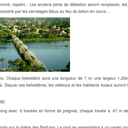
né, repeint... Les anciens joints de dilatation seront remplacés, les
couverts par les carrelages bleus au lieu du béton en cours…
oirs. Chaque belvédère aura une longueur de 7 m, une largeur 1,25e
Depuis ces belvédères, les visiteurs et les habitants locaux auront l
ue:
 long avec 6 travées en forme de peignes, chaque travée a 67 m de
.
 rotin sur la rivière des Parfums. Le pont se ressemblant à un panier 