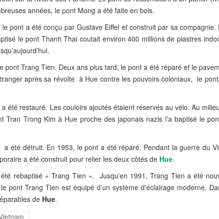
breuses années, le pont Mong a été faite en bois.
e pont a été conçu par Gustave Eiffel et construit par sa compagnie.
ptisé le pont Thanh Thai coutait environ 400 millions de piastres indo
squ’aujourd’hui.
ont Trang Tien. Deux ans plus tard, le pont a été réparé et le pavem
étranger après sa révolte à Hue contre les pouvoirs coloniaux, le pont 
a été restauré. Les couloirs ajoutés étaient réservés au vélo. Au milie
t Tran Trong Kim à Hue proche des japonais nazis l’a baptisé le po
a été détruit. En 1953, le pont a été réparé. Pendant la guerre du Vi
poraire a été construit pour relier les deux côtés de
Hue
.
a été rebaptisé « Trang Tien ». Jusqu'en 1991, Trang Tien a été nou
le pont Trang Tien est équipé d’un système d'éclairage moderne. Dans
nséparables de
Hue
.
Vietnam