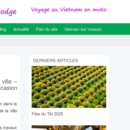
Blog
Actualité
Plan du site
Vietnam sur mesure
DERNIERS ARTICLES
ville –
ccasion
n dans la
e la ville
Fête du Têt 2025
s travaux