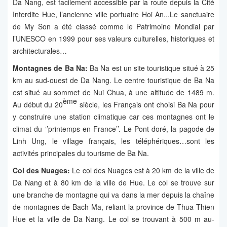
Da Nang, est facilement accessible par la route depuis la Cité
Interdite Hue, l’ancienne ville portuaire Hoi An...Le sanctuaire
de My Son a été classé comme le Patrimoine Mondial par
l’UNESCO en 1999 pour ses valeurs culturelles, historiques et
architecturales…
Montagnes de Ba Na:
Ba Na est un site touristique situé à 25
km au sud-ouest de Da Nang. Le centre touristique de Ba Na
est situé au sommet de Nui Chua, à une altitude de 1489 m.
ème
Au début du 20
siècle, les Français ont choisi Ba Na pour
y construire une station climatique car ces montagnes ont le
climat du ‘’printemps en France’’. Le Pont doré, la pagode de
Linh Ung, le village français, les téléphériques…sont les
activités principales du tourisme de Ba Na.
Col des Nuages:
Le col des Nuages est à 20 km de la ville de
Da Nang et à 80 km de la ville de Hue. Le col se trouve sur
une branche de montagne qui va dans la mer depuis la chaîne
de montagnes de Bach Ma, reliant la province de Thua Thien
Hue et la ville de Da Nang. Le col se trouvant à 500 m au-