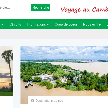
Recherche
s
Circuits
Informations
Coup de coeur
Nous ecrire
Destinations au sud