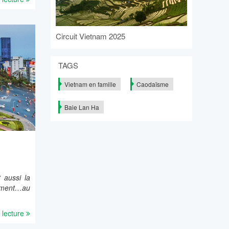
Circuit Vietnam 2025
TAGS
Vietnam en famille
Caodaïsme
Baie Lan Ha
t aussi la
ement…au
 lecture