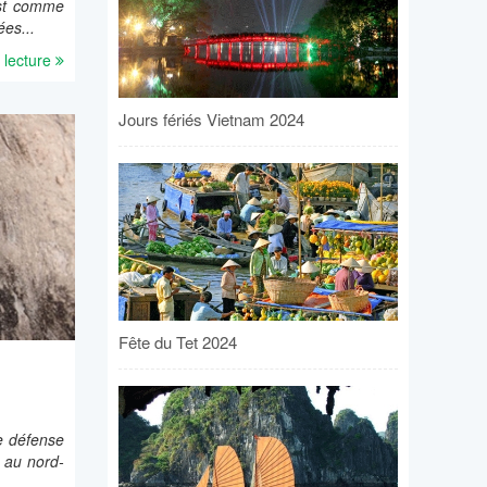
est comme
es...
 lecture
Jours fériés Vietnam 2024
Fête du Tet 2024
e défense
m au nord-