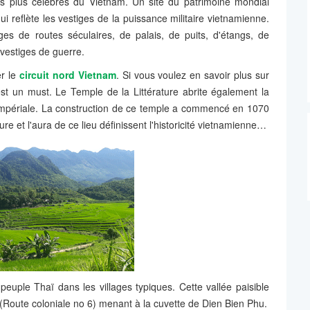
les plus célèbres du Vietnam. Un site du patrimoine mondial
ui reflète les vestiges de la puissance militaire vietnamienne.
es de routes séculaires, de palais, de puits, d'étangs, de
vestiges de guerre.
r le
circuit nord Vietnam
.
Si vous voulez en savoir plus sur
est un must. Le Temple de la Littérature abrite également la
 impériale. La construction de ce temple a commencé en 1070
e et l'aura de ce lieu définissent l'historicité vietnamienne…
peuple Thaï dans les villages typiques. Cette vallée paisible
 (Route coloniale no 6) menant à la cuvette de Dien Bien Phu.