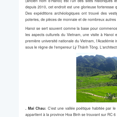
(ancien nom d’Hanoi) est l'un des sites historiques 
depuis 2010, cet endroit est une glorieuse forteresse q
Des expéditions archéologiques ont trouvé des vestig
poteries, de pièces de monnaie et de nombreux autres 
Hanoi se sert souvent comme la base pour commence
les aspects culturels du Vietnam, une visite à Hanoi 
première université nationale du Vietnam, l'Académie
sous le règne de l'empereur Lý Thánh Tông. L'architectur
. Mai Chau:
C’est une vallée poétique habitée par le 
appartient à la province Hoa Binh se trouvant sur RC 6