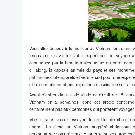
Vous allez découvrir le meilleur du Vietnam lors d'une 
temps pour savourer votre expérience de voyage à u
commence par la beauté majestueuse du nord, comme 
d'Halong, la capitale animée du pays et ses monument
patrimoines intemporels et vers le sud pour une expérie
offrira certainement une expérience fascinante sur la c
Avant d'entrer dans le détail de ce circuit de 15 jours
Vietnam en 2 semaines, donc cet article concerne 
certainement pas aux personnes qui préfèrent voyager 
Mais si vous voulez essayer de profiter de chaque 
endroit! Le circuit au Vietnam suggéré ci-dessous
personnaliser vos précieux 15 jours selon vos propres b