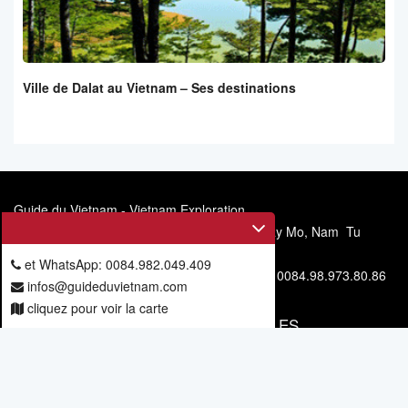
Ville de Dalat au Vietnam – Ses destinations
Guide du Vietnam - Vietnam Exploration
Siège social: 11/67, allée 6, rue Mieu Nha, Tay Mo, Nam Tu
Liem, Hanoi, Vietnam
et WhatsApp: 0084.982.049.409
Téléphone et WhatsApp: 0084.982.049.409 - 0084.98.973.80.86
infos@guideduvietnam.com
cliquez pour voir la carte
VOUS ABONNER POUR NOS ARTICLES
Vous
abonner